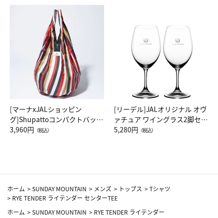
[マーナxJALショッピン
[リーデル]JALオリジナル オヴ
グ]Shupattoコンパクトバッグ
ァチュア ワイングラス2脚セッ
Drop JAL客室乗務員（LC）ス
3,960円
ト（レッドワイン）
5,280円
（税込）
（税込）
カーフ柄
ホーム
>
SUNDAY MOUNTAIN
>
メンズ
>
トップス
>
Tシャツ
>
RYE TENDER ライテンダー センターTEE
ホーム
>
SUNDAY MOUNTAIN
>
RYE TENDER ライテンダー