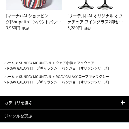
[マーナxJALショッピン
[リーデル]JALオリジナル オヴ
グ]Shupattoコンパクトバッグ
ァチュア ワイングラス2脚セッ
Drop JAL客室乗務員（LC）ス
3,960円
ト（レッドワイン）
5,280円
（税込）
（税込）
カーフ柄
ホーム
>
SUNDAY MOUNTAIN
>
ウェア小物
>
アイウェア
>
ROAV GALAXY ローブギャラクシー バンジョー[オリジンシリーズ]
ホーム
>
SUNDAY MOUNTAIN
>
ROAV GALAXY ローブギャラクシー
>
ROAV GALAXY ローブギャラクシー バンジョー[オリジンシリーズ]
カテゴリを選ぶ
ジャンルを選ぶ