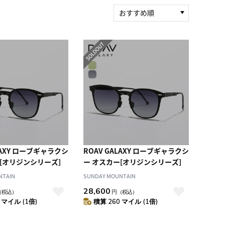
おすすめ順
新着順
積算マイル率（高い
順）
人気順
レビュー件数（多い
順）
レビュー評価（高い
順）
価格（安い順）
価格（高い順）
LAXY ローブギャラクシ
ROAV GALAXY ローブギャラクシ
[オリジンシリーズ]
ー オスカー[オリジンシリーズ]
NTAIN
SUNDAY MOUNTAIN
28,600
（税込）
円
（税込）
 マイル (1倍)
積算 260 マイル (1倍)