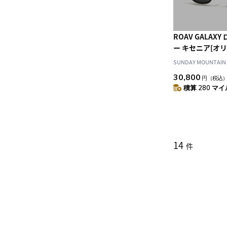
ROAV GALAX
ー キセニア[オ
SUNDAY MOUNTAIN
30,800
円
（税込
積算 280 マイル
14
件