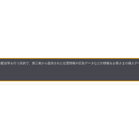
配信等を行う目的で、第三者から提供された位置情報や広告データなどの情報をお客さまの個人デー
要
プライバシーポリシー
について
配送について
セル・返品・交換について
保証・修理について