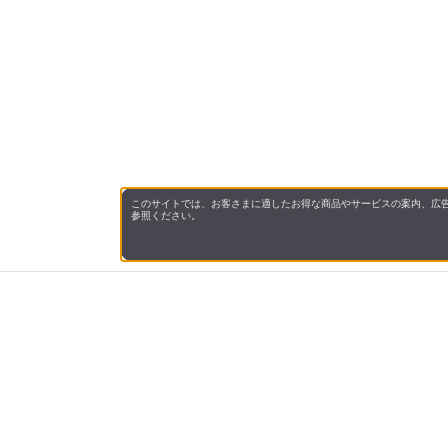
このサイトでは、お客さまに適したお得な商品やサービスの案内、広告
参照ください。
会社概
領収書
キャン