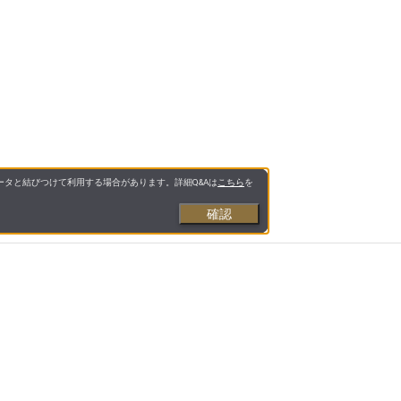
タと結びつけて利用する場合があります。詳細Q&Aは
こちら
を
確認
お支払いについて
送料について
営業日について