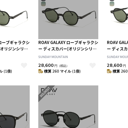
Y ローブギャラクシ
ROAV GALAXY ローブギャラクシ
ROAV GA
[オリジンシリー
ー ディスカバー[オリジンシリー
ー ディス
ズ]
ズ]
SUNDAY MOUNTAIN
SUNDAY MOU
28,600
28,600
）
円
（税込）
円
 (1倍)
積算 260 マイル (1倍)
積算 260