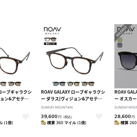
Y ローブギャラクシ
ROAV GALAXY ローブギャラクシ
ROAV GA
ジョン&アセテー
ー ダラス[ヴィジョン&アセテー
ー オスカー
トシリーズ]
SUNDAY MOUNTAIN
SUNDAY MOU
39,600
28,600
）
円
（税込）
円
 (1倍)
積算 360 マイル (1倍)
積算 260