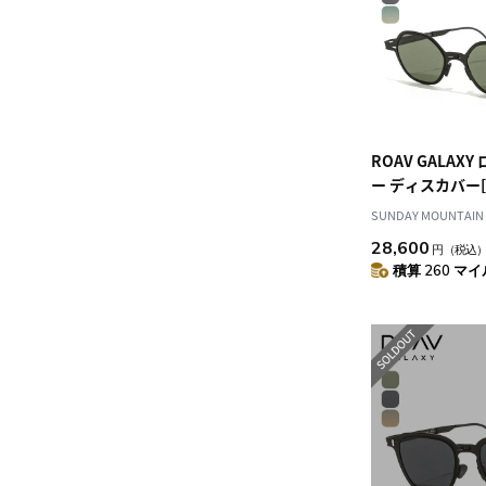
ROAV GALAX
ー ディスカバー
ズ]
SUNDAY MOUNTAIN
28,600
円
（税込
積算 260 マイル