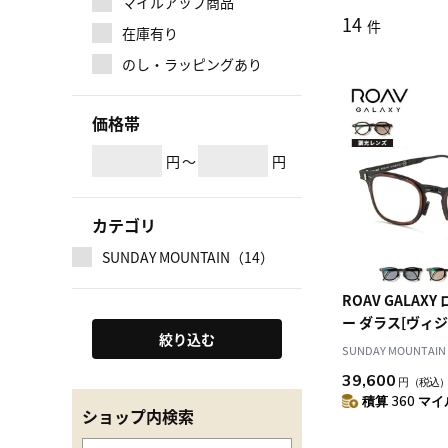
マイルアップ商品
14
件
在庫有り
のし・ラッピングあり
価格帯
円
～
円
カテゴリ
SUNDAY MOUNTAIN（14）
ROAV GALAX
ー ダラス[ヴィ
絞り込む
トシリーズ]
SUNDAY MOUNTAIN
39,600
円
（税込
積算 360 マイル
ショップ内検索