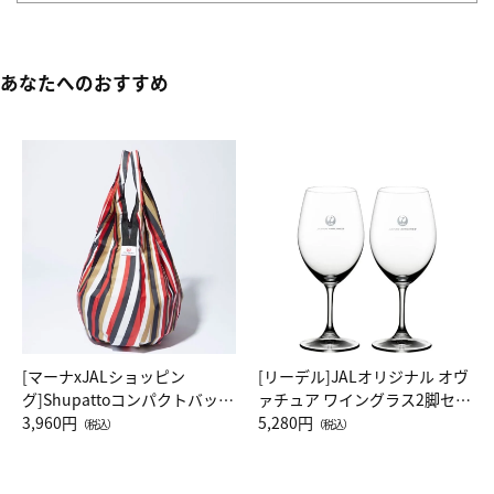
あなたへのおすすめ
[マーナxJALショッピン
[リーデル]JALオリジナル オヴ
グ]Shupattoコンパクトバッグ
ァチュア ワイングラス2脚セッ
Drop JAL客室乗務員（LC）ス
3,960円
ト（レッドワイン）
5,280円
（税込）
（税込）
カーフ柄