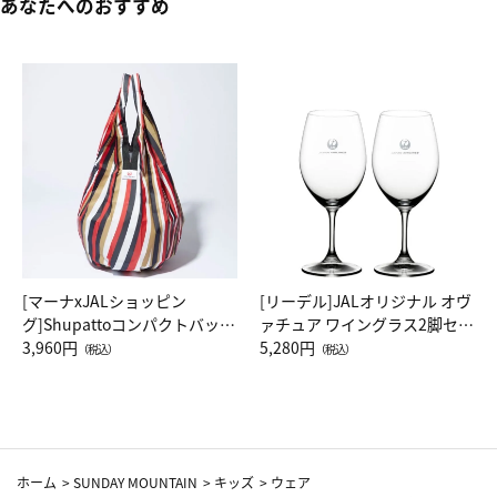
あなたへのおすすめ
[マーナxJALショッピン
[リーデル]JALオリジナル オヴ
グ]Shupattoコンパクトバッグ
ァチュア ワイングラス2脚セッ
Drop JAL客室乗務員（LC）ス
3,960円
ト（レッドワイン）
5,280円
（税込）
（税込）
カーフ柄
ホーム
>
SUNDAY MOUNTAIN
>
キッズ
>
ウェア