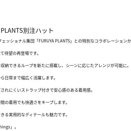
PLANTS別注ハット
ェッショナル集団「FURUYA PLANTS」との特別なコラボレーショ
えて待望の再登場です。
て収納できるループを新たに搭載し、シーンに応じたアレンジが可能に。
から日常まで幅広く活躍します。
ばされにくいストラップ付きで安心感のある着用感。
時間の着用でも快適さをキープします。
できる実用的なディテールも魅力です。
g things」。