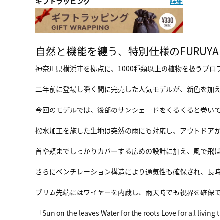
ギフトラッピング
詳細
自然と機能を纏う、特別仕様のFURUYA 
神奈川県横浜市を拠点に、1000種類以上の植物を扱うプロフ
二年前に登場し瞬く間に完売した人気モデルが、新色を加
今回のモデルでは、後部のサンシェードをくるくると巻い
撥水加工を施した生地は突然の雨にも対応し、アウトドア
首や頬までしっかりカバーする広めの設計に加え、風で飛
さらにベンチレーション構造により通気性も確保され、長
ブリム先端にはワイヤーを内蔵し、雨天時でも視界を確保
「Sun on the leaves Water for the roots Love for all livin