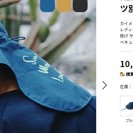
ツ
カイメ
レディー
除け 
ベキュ
10
積算
在庫
ブル