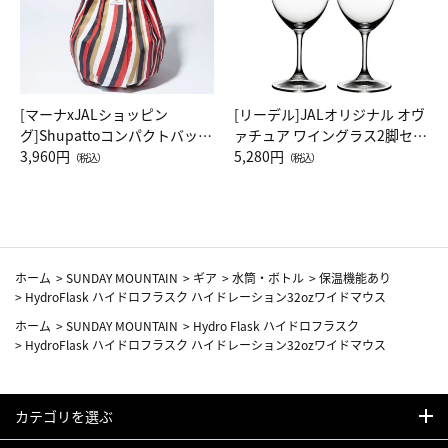
[マーナxJALショッピン
[リーデル]JALオリジナル オヴ
グ]Shupattoコンパクトバッグ
ァチュア ワイングラス2脚セッ
Drop JAL客室乗務員（LC）ス
3,960円
ト（レッドワイン）
5,280円
（税込）
（税込）
カーフ柄
ホーム
>
SUNDAY MOUNTAIN
>
ギア
>
水筒・ボトル
>
保温機能あり
>
HydroFlask ハイドロフラスク ハイドレーション32ozワイドマウス
ホーム
>
SUNDAY MOUNTAIN
>
Hydro Flask ハイドロフラスク
>
HydroFlask ハイドロフラスク ハイドレーション32ozワイドマウス
カテゴリを選ぶ