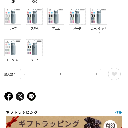
（BK）
（BK）
ー
サーフ
アガベ
アロエ
バーチ
ムーンシャド
ウ
トリリウム
リーフ
購入数：
ギフトラッピング
詳細