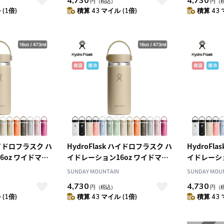
4,730
4,730
円
（税込）
円
（
(1倍)
積算 43 マイル (1倍)
積算 43 
 ハイドロフラスク ハ
HydroFlask ハイドロフラスク ハ
HydroFl
6oz ワイドマウ
イドレーション16oz ワイドマウ
イドレーショ
ス
ス
SUNDAY MOUNTAIN
SUNDAY MOU
4,730
4,730
円
（税込）
円
（
(1倍)
積算 43 マイル (1倍)
積算 43 