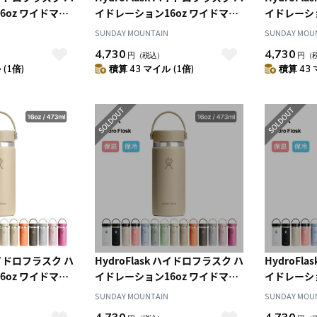
6oz ワイドマウ
イドレーション16oz ワイドマウ
イドレーショ
ス
ス
SUNDAY MOUNTAIN
SUNDAY MOU
4,730
4,730
円
（税込）
円
（
(1倍)
積算 43 マイル (1倍)
積算 43 
 ハイドロフラスク ハ
HydroFlask ハイドロフラスク ハ
HydroFl
6oz ワイドマウ
イドレーション16oz ワイドマウ
イドレーショ
ス
ス
SUNDAY MOUNTAIN
SUNDAY MOU