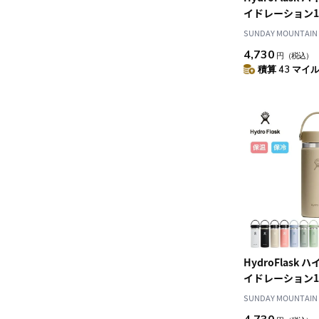
イドレーション1
ス
SUNDAY MOUNTAIN
4,730
円
（税込）
積算 43 マイル 
HydroFlask
イドレーション1
ス
SUNDAY MOUNTAIN