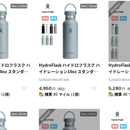
 ハイドロフラスク ハ
HydroFlask ハイドロフラスク ハ
HydroFl
8oz スタンダー
イドレーション18oz スタンダー
イドレーショ
ドマウス
ドマウス
SUNDAY MOUNTAIN
SUNDAY MOU
4,950
5,280
円
（税込）
円
（
(1倍)
積算 45 マイル (1倍)
積算 48 