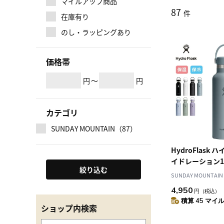
マイルアップ商品
87
件
在庫有り
のし・ラッピングあり
価格帯
円
～
円
カテゴリ
SUNDAY MOUNTAIN（87）
HydroFlask
イドレーション1
絞り込む
ドマウス
SUNDAY MOUNTAIN
4,950
円
（税込）
積算 45 マイル 
ショップ内検索