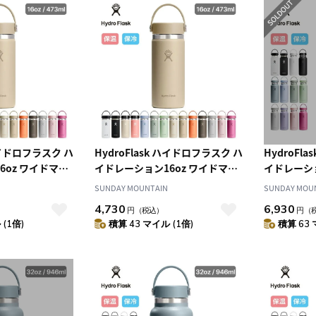
 ハイドロフラスク ハ
HydroFlask ハイドロフラスク ハ
HydroFl
6oz ワイドマウ
イドレーション16oz ワイドマウ
イドレーシ
ス
ス
SUNDAY MOUNTAIN
SUNDAY MOU
4,730
6,930
円
（税込）
円
（
(1倍)
積算 43 マイル (1倍)
積算 63 