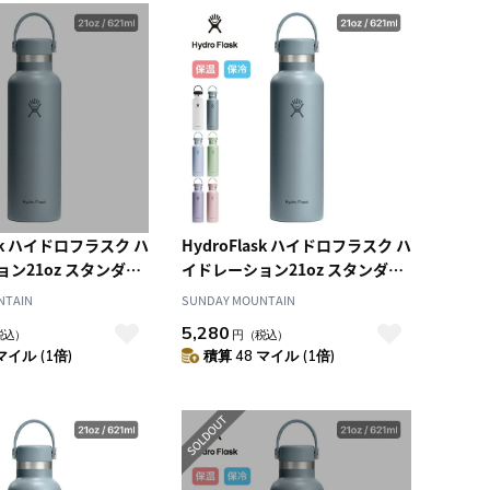
ask ハイドロフラスク ハ
HydroFlask ハイドロフラスク ハ
ン21oz スタンダー
イドレーション21oz スタンダー
ドマウス
NTAIN
SUNDAY MOUNTAIN
5,280
税込）
円
（税込）
マイル (1倍)
積算 48 マイル (1倍)