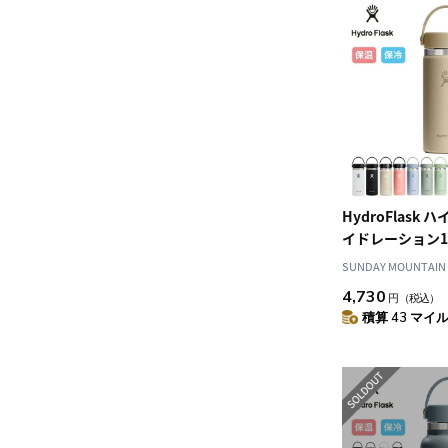
HydroFlask
イドレーション1
ス
SUNDAY MOUNTAIN
4,730
円
（税込）
積算 43 マイル 