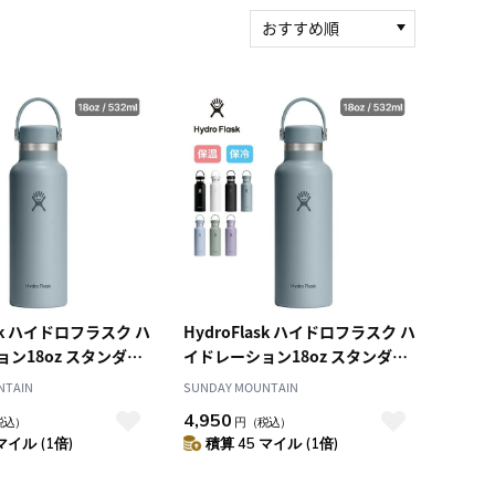
おすすめ順
新着順
積算マイル率（高い
順）
人気順
レビュー件数（多い
順）
レビュー評価（高い
順）
価格（安い順）
価格（高い順）
ask ハイドロフラスク ハ
HydroFlask ハイドロフラスク ハ
ン18oz スタンダー
イドレーション18oz スタンダー
ドマウス
NTAIN
SUNDAY MOUNTAIN
4,950
税込）
円
（税込）
マイル (1倍)
積算 45 マイル (1倍)