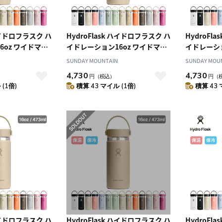
 ハイドロフラスク ハ
HydroFlask ハイドロフラスク ハ
HydroFl
6oz ワイドマウ
イドレーション16oz ワイドマウ
イドレーショ
ス
ス
SUNDAY MOUNTAIN
SUNDAY MOU
4,730
4,730
円
（税込）
円
（
(1倍)
積算 43 マイル (1倍)
積算 43 
 ハイドロフラスク ハ
HydroFlask ハイドロフラスク ハ
HydroFl