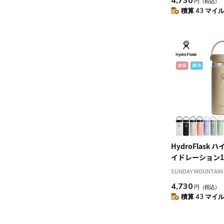
4,730
円
（税込）
積算 43 マイル 
HydroFlask
イドレーション1
ス
SUNDAY MOUNTAIN
4,730
円
（税込）
積算 43 マイル 