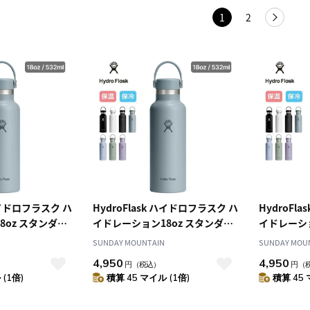
1
2
 ハイドロフラスク ハ
HydroFlask ハイドロフラスク ハ
HydroFl
8oz スタンダー
イドレーション18oz スタンダー
イドレーショ
ドマウス
ドマウス
SUNDAY MOUNTAIN
SUNDAY MOU
4,950
4,950
円
（税込）
円
（
(1倍)
積算 45 マイル (1倍)
積算 45 