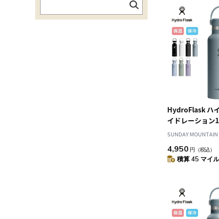
HydroFlask
イドレーション1
ドマウス
SUNDAY MOUNTAIN
4,950
円
（税込）
積算 45 マイル 