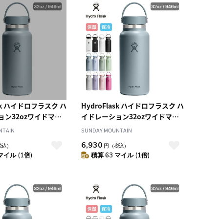
ask ハイドロフラスク ハ
HydroFlask ハイドロフラスク ハ
ョン32ozワイドマウ
イドレーション32ozワイドマウ
ス
NTAIN
SUNDAY MOUNTAIN
6,930
税込）
円
（税込）
マイル (1倍)
積算 63 マイル (1倍)