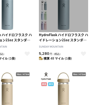
ask ハイドロフラスク ハ
HydroFlask ハイドロフラスク ハ
ン21oz スタンダー
イドレーション21oz スタンダー
ドマウス
NTAIN
SUNDAY MOUNTAIN
5,280
税込）
円
（税込）
マイル (1倍)
積算 48 マイル (1倍)