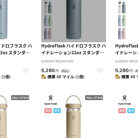
 ハイドロフラスク ハ
HydroFlask ハイドロフラスク ハ
HydroFl
1oz スタンダー
イドレーション21oz スタンダー
イドレーショ
ドマウス
ドマウス
SUNDAY MOUNTAIN
SUNDAY MOU
5,280
5,280
円
（税込）
円
（
(1倍)
積算 48 マイル (1倍)
積算 48 