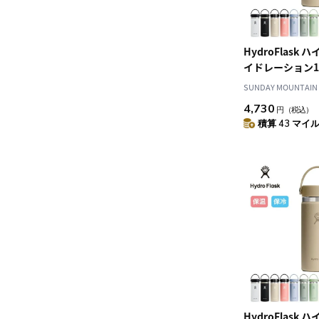
HydroFlask
イドレーション1
ス
SUNDAY MOUNTAIN
4,730
円
（税込）
積算 43 マイル 
HydroFlask