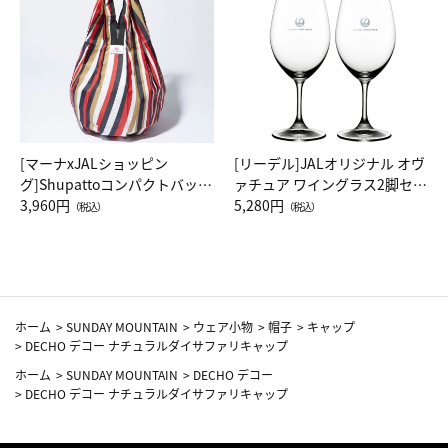
[マーナxJALショッピン
[リーデル]JALオリジナル オヴ
グ]Shupattoコンパクトバッグ
ァチュア ワイングラス2脚セッ
Drop JAL客室乗務員（LC）ス
3,960円
ト（レッドワイン）
5,280円
（税込）
（税込）
カーフ柄
ホーム
>
SUNDAY MOUNTAIN
>
ウェア小物
>
帽子
>
キャップ
>
DECHO デコー ナチュラルダイサファリキャップ
ホーム
>
SUNDAY MOUNTAIN
>
DECHO デコー
>
DECHO デコー ナチュラルダイサファリキャップ