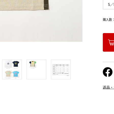
S／
購入数
返品・