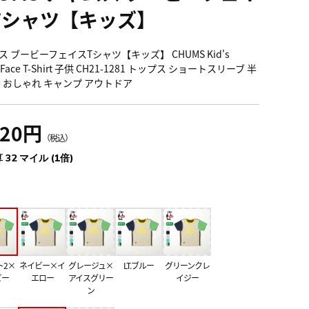
Tシャツ【キッズ】
ス ブービーフェイスTシャツ【キッズ】 CHUMS Kid's
y Face T-Shirt 子供 CH21-1281 トップス ショートスリーブ 半
番 おしゃれ キャンプ アウトドア
520円
（税込）
 32 マイル (1倍)
ト2×
ネイビー×イ
グレージュ×
LT.ブルー
グリーンクレ
ビー
エロー
アイスグリー
イジー
ン