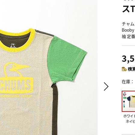
ス
チャム
Boob
袖 定
3,
積算
在庫
ホワイ
ネイ