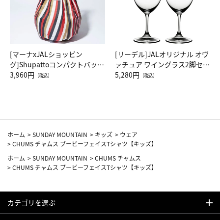
[マーナxJALショッピン
[リーデル]JALオリジナル オヴ
グ]Shupattoコンパクトバッグ
ァチュア ワイングラス2脚セッ
Drop JAL客室乗務員（LC）ス
3,960円
ト（レッドワイン）
5,280円
（税込）
（税込）
カーフ柄
ホーム
>
SUNDAY MOUNTAIN
>
キッズ
>
ウェア
>
CHUMS チャムス ブービーフェイスTシャツ【キッズ】
ホーム
>
SUNDAY MOUNTAIN
>
CHUMS チャムス
>
CHUMS チャムス ブービーフェイスTシャツ【キッズ】
カテゴリを選ぶ