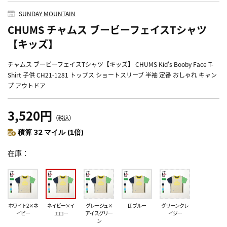
SUNDAY MOUNTAIN
CHUMS チャムス ブービーフェイスTシャツ
【キッズ】
チャムス ブービーフェイスTシャツ【キッズ】 CHUMS Kid's Booby Face T-
Shirt 子供 CH21-1281 トップス ショートスリーブ 半袖 定番 おしゃれ キャン
プ アウトドア
3,520円
（税込）
積算 32 マイル (1倍)
在庫
ホワイト2×ネ
ネイビー×イ
グレージュ×
LT.ブルー
グリーンクレ
イビー
エロー
アイスグリー
イジー
ン