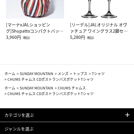
[マーナxJALショッピン
[リーデル]JALオリジナル オヴ
グ]Shupattoコンパクトバッグ
ァチュア ワイングラス2脚セッ
Drop JAL客室乗務員（LC）ス
3,960円
ト（レッドワイン）
5,280円
（税込）
（税込）
カーフ柄
ホーム
>
SUNDAY MOUNTAIN
>
メンズ
>
トップス
>
Tシャツ
>
CHUMS チャムス CDポストランバスポケットTシャツ
ホーム
>
SUNDAY MOUNTAIN
>
CHUMS チャムス
>
CHUMS チャムス CDポストランバスポケットTシャツ
カテゴリを選ぶ
ジャンルを選ぶ