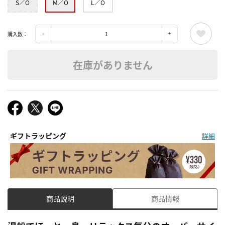
S／O
M／O
L／O
購入数：
在庫がありません
ギフトラッピング
詳細
商品説明
商品情報