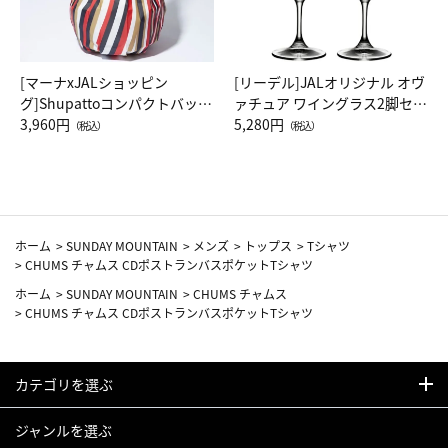
[マーナxJALショッピン
[リーデル]JALオリジナル オヴ
グ]Shupattoコンパクトバッグ
ァチュア ワイングラス2脚セッ
Drop JAL客室乗務員（LC）ス
3,960円
ト（レッドワイン）
5,280円
（税込）
（税込）
カーフ柄
ホーム
>
SUNDAY MOUNTAIN
>
メンズ
>
トップス
>
Tシャツ
>
CHUMS チャムス CDポストランバスポケットTシャツ
ホーム
>
SUNDAY MOUNTAIN
>
CHUMS チャムス
>
CHUMS チャムス CDポストランバスポケットTシャツ
カテゴリを選ぶ
ジャンルを選ぶ