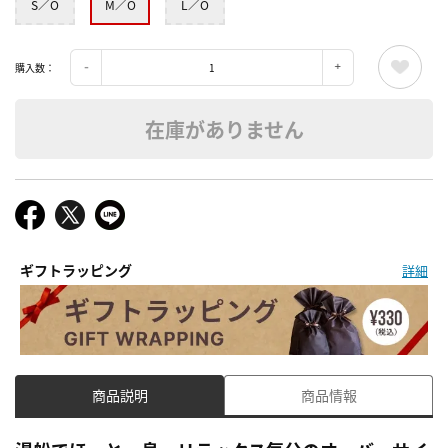
S／O
M／O
L／O
購入数：
在庫がありません
ギフトラッピング
詳細
商品説明
商品情報