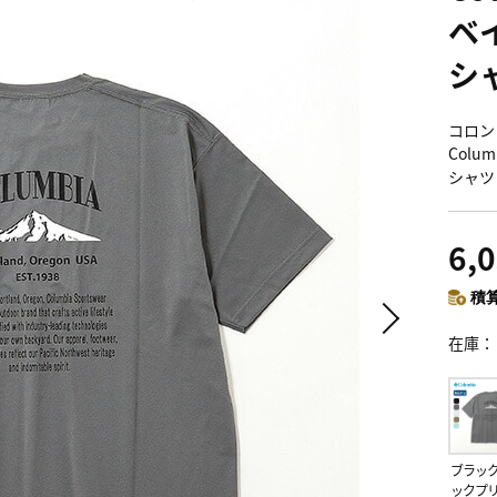
ベ
シ
コロン
Colum
シャツ
6,
積算
在庫
ブラッ
ックプ