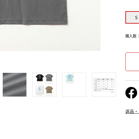
S
購入数
返品・