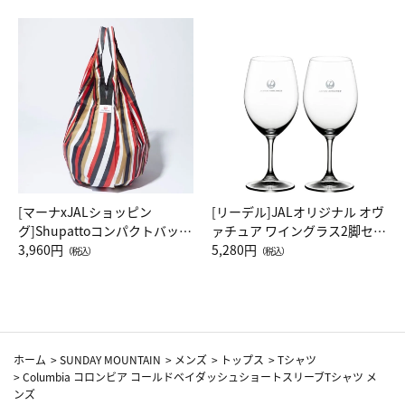
[マーナxJALショッピン
[リーデル]JALオリジナル オヴ
グ]Shupattoコンパクトバッグ
ァチュア ワイングラス2脚セッ
Drop JAL客室乗務員（LC）ス
3,960円
ト（レッドワイン）
5,280円
（税込）
（税込）
カーフ柄
ホーム
>
SUNDAY MOUNTAIN
>
メンズ
>
トップス
>
Tシャツ
>
Columbia コロンビア コールドベイダッシュショートスリーブTシャツ メ
ンズ