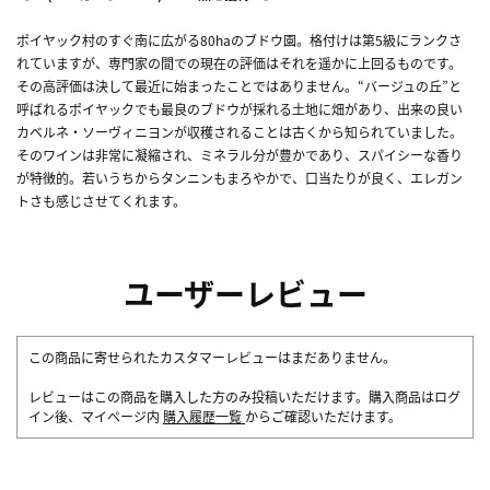
ポイヤック村のすぐ南に広がる80haのブドウ園。格付けは第5級にランクさ
れていますが、専門家の間での現在の評価はそれを遥かに上回るものです。
その高評価は決して最近に始まったことではありません。“バージュの丘”と
呼ばれるポイヤックでも最良のブドウが採れる土地に畑があり、出来の良い
カベルネ・ソーヴィニヨンが収穫されることは古くから知られていました。
そのワインは非常に凝縮され、ミネラル分が豊かであり、スパイシーな香り
が特徴的。若いうちからタンニンもまろやかで、口当たりが良く、エレガン
トさも感じさせてくれます。
ユーザーレビュー
この商品に寄せられたカスタマーレビューはまだありません。
レビューはこの商品を購入した方のみ投稿いただけます。購入商品はログ
イン後、マイページ内
購入履歴一覧
からご確認いただけます。