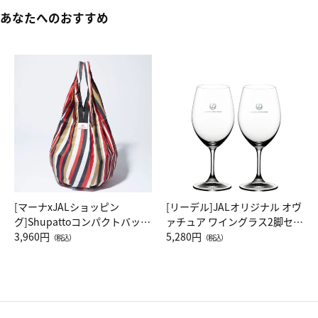
あなたへのおすすめ
[マーナxJALショッピン
[リーデル]JALオリジナル オヴ
グ]Shupattoコンパクトバッグ
ァチュア ワイングラス2脚セッ
Drop JAL客室乗務員（LC）ス
3,960円
ト（レッドワイン）
5,280円
（税込）
（税込）
カーフ柄