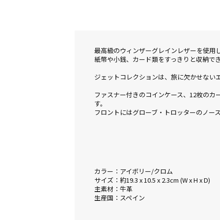
最高級のウィンザーグレインレザーを使用
紙幣や小銭、カード類をすっきりと収納で
ジェットコレクションは、旅に欠かせないエ
ファスナー付きのコインケース、12枚のカ
す。
フロントにはグローブ・トロッターのノース
カラー：アイボリー/クロム
サイズ：約19.3 x 10.5 x 2.3cm (W x H x D)
主素材：牛革
生産国：スペイン