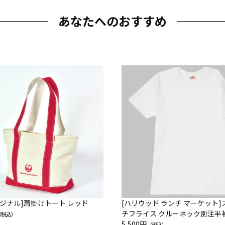
あなたへのおすすめ
オリジナル]肩掛けトート レッド
[ハリウッド ランチ マーケット
チフライス クルーネック別注半
（税込）
ツ
5,500円
（税込）