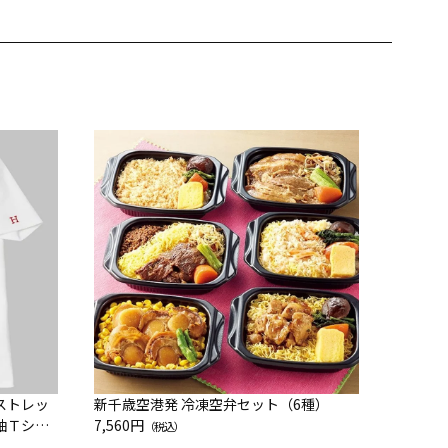
JAL特
200g
10,800
]ストレッ
新千歳空港発 冷凍空弁セット（6種）
袖Ｔシャ
7,560円
（税込）