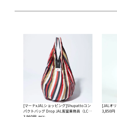
[マーナxJALショッピング]Shupattoコン
[JAL
パクトバッグ Drop JAL客室乗務員（LC）
3,850円
スカーフ柄
3,960円
（税込）