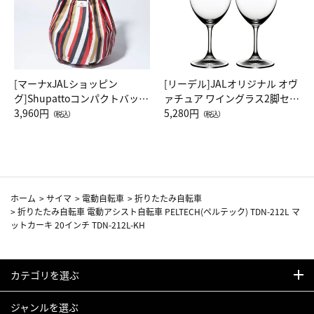
[マーナxJALショッピン
[リーデル]JALオリジナル オヴ
グ]Shupattoコンパクトバッグ
ァチュア ワイングラス2脚セッ
Drop JAL客室乗務員（LC）ス
3,960円
ト（レッドワイン）
5,280円
（税込）
（税込）
カーフ柄
ホーム
>
サイマ
>
電動自転車
>
折りたたみ自転車
>
折りたたみ自転車 電動アシスト自転車 PELTECH(ペルテック) TDN-212L マ
ットカーキ 20インチ TDN-212L-KH
カテゴリを選ぶ
ジャンルを選ぶ