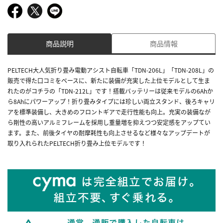
商品説明
商品情報
PELTECH大人気折り畳み電動アシスト自転車「TDN-206L」「TDN-208L」の
販売で得た口コミをベースに、新たに装備が充実した上位モデルとして生ま
れたのがコチラの「TDN-212L」です！搭載バッテリーは従来モデルの6Ahか
ら8Ahにパワーアップ！折り畳みタイプには珍しい両立スタンド、後ろキャリ
アを標準装備し、大きめのフロントギアで走行性能も向上。充実の装備なが
ら剛性の高いアルミフレームを採用し重量増を抑えつつ安定感をアップてい
ます。また、前後タイヤの耐摩耗性も向上させるなど様々なアップデートが
取り入れられたPELTECH折り畳み上位モデルです！