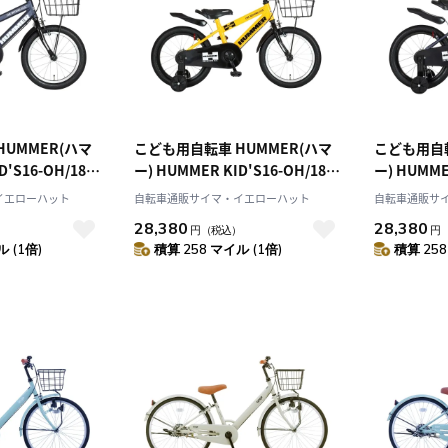
UMMER(ハマ
こども用自転車 HUMMER(ハマ
こども用自転
D'S16-OH/18-
ー) HUMMER KID'S16-OH/18-
ー) HUMMER
ght Blue 16イン
OH Yellow 18インチ 63337
OH Tank M
イエローハット
自転車通販サイマ・イエローハット
自転車通販サ
チ 63337
28,380
28,380
）
円
（税込）
円
 (1倍)
積算 258 マイル (1倍)
積算 258