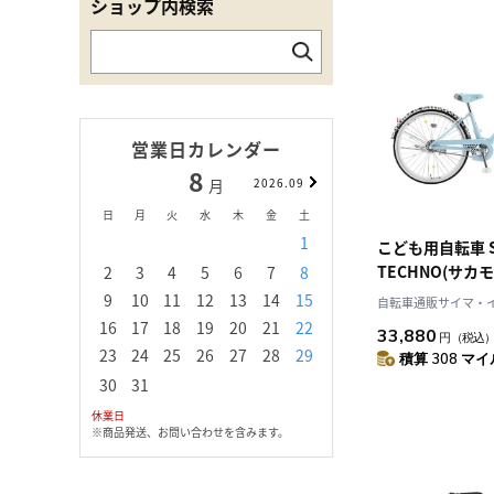
ショップ内検索
営業日カレンダー
8
9
月
2026.09
月
日
月
火
水
木
金
土
日
月
火
水
1
1
2
3
こども用自転車 S
TECHNO(サカ
2
3
4
5
6
7
8
6
7
8
9
1
イスアップ ブルー
9
10
11
12
13
14
15
13
14
15
16
1
自転車通販サイマ・
ンチ 20-VT-SPU
16
17
18
19
20
21
22
20
21
22
23
2
33,880
円
（税込
23
24
25
26
27
28
29
27
28
29
30
積算 308 マイル
30
31
休業日
※商品発送、お問い合わせを含みます。