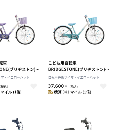
転車
こども用自転車
TONE(ブリヂストン)
BRIDGESTONE(ブリヂストン)
エコパル ブルー 24インチ 2021
イマ・イエローハット
自転車通販サイマ・イエローハット
ル EPL401
年モデル EPL401
37,600
（税込）
円
（税込）
 マイル (1倍)
積算 341 マイル (1倍)