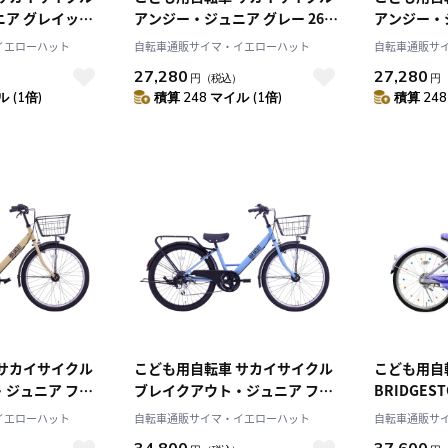
ニア グレイッシ
アンジー・ジュニア グレー 26イ
アンジー・
チ 24インチ
ンチ 26インチ ANG26
ュミント 2
イエローハット
自転車通販サイマ・イエローハット
自転車通販サ
ANG26
27,280
27,280
）
円
（税込）
円
 (1倍)
積算 248 マイル (1倍)
積算 248
 サカイサイクル
こども用自転車 サカイサイクル
こども用自
・ジュニア フラ
ブレイクアウト・ジュニア フラ
BRIDGES
インチ 24インチ
ットブルーグレー 24インチ 24イ
エコパル ラベンダー 20インチ
イエローハット
自転車通販サイマ・イエローハット
自転車通販サ
ンチ BRO246HDA
2021年モデ