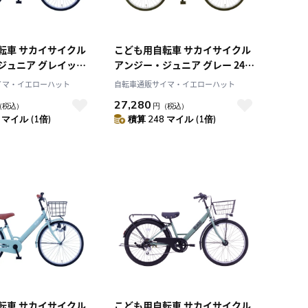
転車 サカイサイクル
こども用自転車 サカイサイクル
ジュニア グレイッシ
アンジー・ジュニア グレー 24イ
2インチ 22インチ
ンチ 24インチ ANG24
イマ・イエローハット
自転車通販サイマ・イエローハット
27,280
（税込）
円
（税込）
 マイル (1倍)
積算 248 マイル (1倍)
転車 サカイサイクル
こども用自転車 サカイサイクル