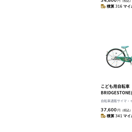
34,800
円
（税込
積算 316 マイル
こども用自転車
BRIDGESTON
エコパル ミント 20インチ 2021
自転車通販サイマ・
年モデル EPL00
37,600
円
（税込
積算 341 マイル