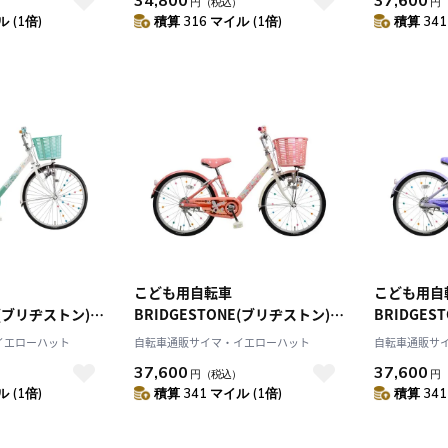
34,800
37,600
）
円
（税込）
円
 (1倍)
積算 316 マイル (1倍)
積算 341
こども用自転車
こども用自
E(ブリヂストン)
BRIDGESTONE(ブリヂストン)
BRIDGES
エコパル ピンク 20インチ 2021
エコパル ラベンダー 22インチ
イエローハット
自転車通販サイマ・イエローハット
自転車通販サ
1
年モデル EPL001
2021年モデ
37,600
37,600
）
円
（税込）
円
 (1倍)
積算 341 マイル (1倍)
積算 341