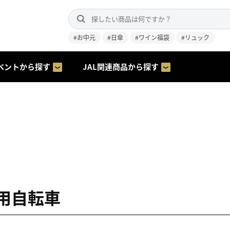
#お中元
#日傘
#ワイン福袋
#リュック
ベントから探す
JAL関連商品から探す
用自転車