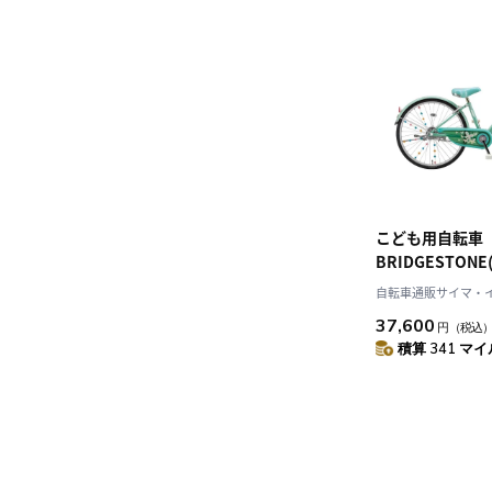
こども用自転車
BRIDGESTON
エコパル ミント 22インチ 2021
自転車通販サイマ・
年モデル EPL20
37,600
円
（税込
積算 341 マイル