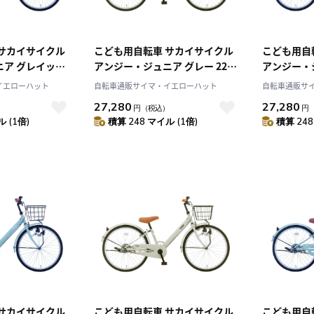
 サカイサイクル
こども用自転車 サカイサイクル
こども用自
ニア グレイッシ
アンジー・ジュニア グレー 22イ
アンジー・
チ 20インチ
ンチ 22インチ ANG22
ュミント 2
イエローハット
自転車通販サイマ・イエローハット
自転車通販サ
ANG22
27,280
27,280
）
円
（税込）
円
 (1倍)
積算 248 マイル (1倍)
積算 248
 サカイサイクル
こども用自転車 サカイサイクル
こども用自