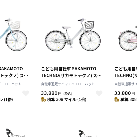
10
2026.10
月
2026.11
木
金
土
日
月
火
水
木
金
土
4
5
1
2
3
AKAMOTO
こども用自転車 SAKAMOTO
こども用自転
モトテクノ) スパ
TECHNO(サカモトテクノ) スパ
TECHNO
0
11
12
4
5
6
7
8
9
10
 20インチ 20イ
イスアップ ホワイト 20インチ 20
イスアップ 
7
18
19
11
12
13
14
15
16
17
イエローハット
自転車通販サイマ・イエローハット
自転車通販サ
P AT
インチ 20-VT-SPUP AT
ンチ 20-VT-
4
25
26
18
19
20
21
22
23
24
33,880
33,880
）
円
（税込）
円
25
26
27
28
29
30
31
 (1倍)
積算 308 マイル (1倍)
積算 308