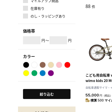
マイルアップ商品
88
件
在庫有り
のし・ラッピングあり
価格帯
円
～
円
カラー
こども用自転車 w
wimo kids 20 
WK20
自転車通販サイマ・
絞り込む
55,000
円
（税込
積算 500 マイル