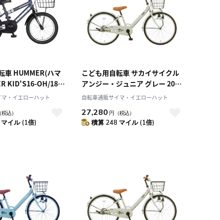
車 HUMMER(ハマ
こども用自転車 サカイサイクル
 KID'S16-OH/18-
アンジー・ジュニア グレー 20イ
idnight Blue 18イン
ンチ 20インチ ANG20
イマ・イエローハット
自転車通販サイマ・イエローハット
27,280
（税込）
円
（税込）
 マイル (1倍)
積算 248 マイル (1倍)