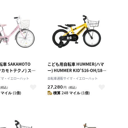
車 SAKAMOTO
こども用自転車 HUMMER(ハマ
(サカモトテクノ) スパ
ー) HUMMER KID'S16-OH/18-
ピンク 20インチ 20イ
OH Yellow 16インチ 63326
イマ・イエローハット
自転車通販サイマ・イエローハット
SPUP AT
27,280
（税込）
円
（税込）
 マイル (1倍)
積算 248 マイル (1倍)