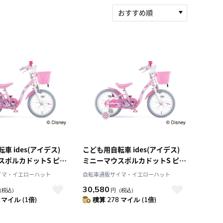
おすすめ順
新着順
積算マイル率（高い
順）
人気順
レビュー件数（多い
順）
レビュー評価（高い
順）
価格（安い順）
価格（高い順）
車 ides(アイデス)
こども用自転車 ides(アイデス)
スポルカドットS ピン
ミニーマウスポルカドットS ピン
 329
ク 18インチ 330
イマ・イエローハット
自転車通販サイマ・イエローハット
30,580
（税込）
円
（税込）
 マイル (1倍)
積算 278 マイル (1倍)