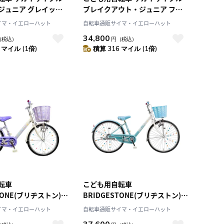
ジュニア グレイッシ
ブレイクアウト・ジュニア フラ
6インチ 26インチ
ットオリーブ 24インチ 24インチ
イマ・イエローハット
自転車通販サイマ・イエローハット
BRO246HDA
34,800
（税込）
円
（税込）
 マイル (1倍)
積算 316 マイル (1倍)
転車
こども用自転車
TONE(ブリヂストン)
BRIDGESTONE(ブリヂストン)
エコパル ブルー 20インチ 2021
イマ・イエローハット
自転車通販サイマ・イエローハット
ル EPL001
年モデル EPL001