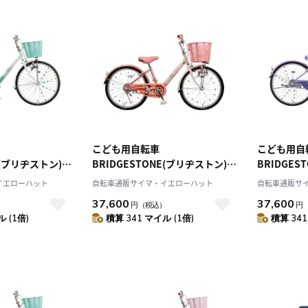
こども用自転車
こども用自
E(ブリヂストン)
BRIDGESTONE(ブリヂストン)
BRIDGES
エコパル ピンク 22インチ 2021
エコパル ラベンダー 24インチ
イエローハット
自転車通販サイマ・イエローハット
自転車通販サ
1
年モデル EPL201
2021年モデ
37,600
37,600
）
円
（税込）
円
 (1倍)
積算 341 マイル (1倍)
積算 341