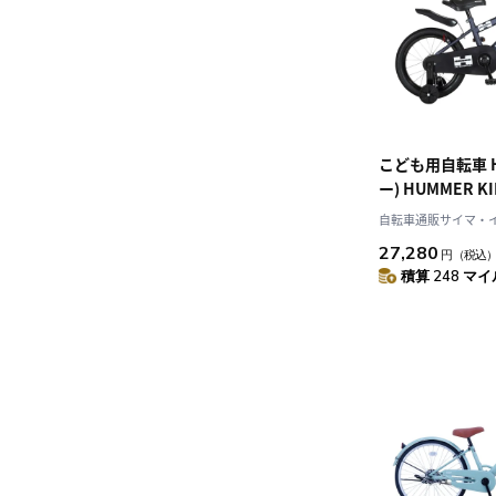
こども用自転車 H
ー) HUMMER KI
OH Tank Midni
自転車通販サイマ・
チ 63326
27,280
円
（税込
積算 248 マイル