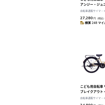
アンジー・ジュ
ュミント 24イン
自転車通販サイマ・
ANG24
27,280
円
（税込
積算 248 マイル
こども用自転車
ブレイクアウト
ットデザート 24
自転車通販サイマ・
BRO246HDA