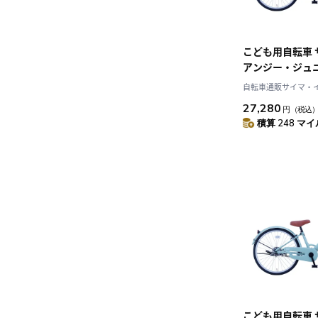
こども用自転車
アンジー・ジュ
ュミント 20イン
自転車通販サイマ・
ANG20
27,280
円
（税込
積算 248 マイル
こども用自転車