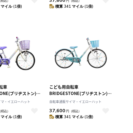
37,600
（税込）
円
（税込）
 マイル (1倍)
積算 341 マイル (1倍)
転車
こども用自転車
TONE(ブリヂストン)
BRIDGESTONE(ブリヂストン)
エコパル ブルー 22インチ 2021
イマ・イエローハット
自転車通販サイマ・イエローハット
ル EPL201
年モデル EPL201
37,600
（税込）
円
（税込）
 マイル (1倍)
積算 341 マイル (1倍)