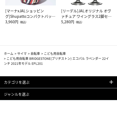
[マーナxJALショッピン
[リーデル]JALオリジナル オヴ
グ]Shupattoコンパクトバッグ
ァチュア ワイングラス2脚セッ
Drop JAL客室乗務員（LC）ス
3,960円
ト（レッドワイン）
5,280円
（税込）
（税込）
カーフ柄
ホーム
>
サイマ
>
自転車
>
こども用自転車
>
こども用自転車 BRIDGESTONE(ブリヂストン) エコパル ラベンダー 22イ
ンチ 2021年モデル EPL201
カテゴリを選ぶ
ジャンルを選ぶ