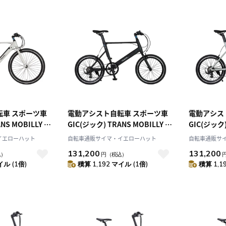
10
2026.10
月
2026.11
木
金
土
日
月
火
水
木
金
土
4
5
1
2
3
転車 スポーツ車
電動アシスト自転車 スポーツ車
電動アシス
NS MOBILLY e-
GIC(ジック) TRANS MOBILLY e-
GIC(ジック)
0
11
12
4
5
6
7
8
9
10
 700C 92127-
UNITY207 Black 20インチ
UNITY207 
7
18
19
11
12
13
14
15
16
17
イエローハット
自転車通販サイマ・イエローハット
自転車通販サ
92128-0199
1499
4
25
26
18
19
20
21
22
23
24
131,200
131,200
込）
円
（税込）
25
26
27
28
29
30
31
イル (1倍)
積算 1,192 マイル (1倍)
積算 1,1