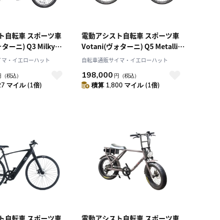
ト自転車 スポーツ車
電動アシスト自転車 スポーツ車
ォターニ) Q3 Milky
Votani(ヴォターニ) Q5 Metallic
ンチ 99.Y0Q64.613
Gray 26インチ 99.Y2Z64.601
イマ・イエローハット
自転車通販サイマ・イエローハット
198,000
円
（税込）
円
（税込）
27 マイル (1倍)
積算 1,800 マイル (1倍)
ト自転車 スポーツ車
電動アシスト自転車 スポーツ車