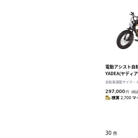
電動アシスト自
YADEA(ヤディア)
ュ 20インチ TRP
自転車通販サイマ・
297,000
円
（税
積算 2,700 マ
30
件