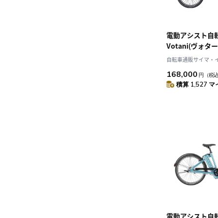
電動アシスト自
Votani(ヴォター
White 20インチ 9
自転車通販サイマ・
168,000
円
（税
積算 1,527 マ
電動アシスト自