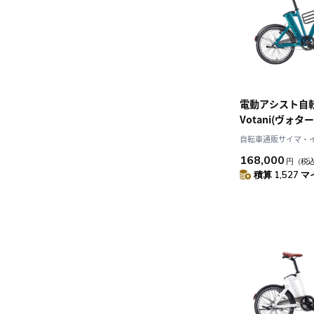
電動アシスト自
Votani(ヴォターニ)
Green 20インチ 9
自転車通販サイマ・
168,000
円
（税
積算 1,527 マ