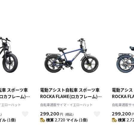
転車 スポーツ車
電動アシスト自転車 スポーツ車
電動アシス
E(ロカフレーム)
ROCKA FLAME(ロカフレーム)
ROCKA F
トブラック 20イン
HAYATE マットネイビー 20イン
HAYATE
イエローハット
自転車通販サイマ・イエローハット
自転車通販サ
2212FRR03TB
チ 2024年モデル 2403FRR03TB
20インチ 
299,200
299,200
込）
円
（税込）
2403FRR0
イル (1倍)
積算 2,720 マイル (1倍)
積算 2,7