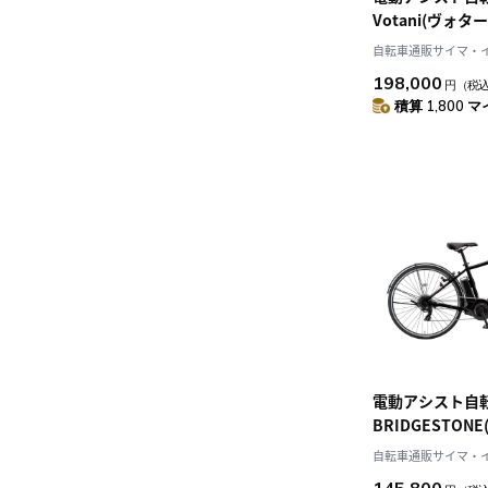
Votani(ヴォターニ
Blue Metallic
自転車通販サイマ・
99.Y2Z64.602
198,000
円
（税
積算 1,800 マ
電動アシスト自
BRIDGESTON
TB1e T.Xクロ
自転車通販サイマ・
2025年モデル TB