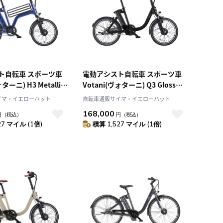
ト自転車 スポーツ車
電動アシスト自転車 スポーツ車
ターニ) H3 Metallic
Votani(ヴォターニ) Q3 Gloss
チ 99.Y0N64.612
Black 20インチ 99.Y0Q64.614
イマ・イエローハット
自転車通販サイマ・イエローハット
168,000
円
（税込）
円
（税込）
27 マイル (1倍)
積算 1,527 マイル (1倍)