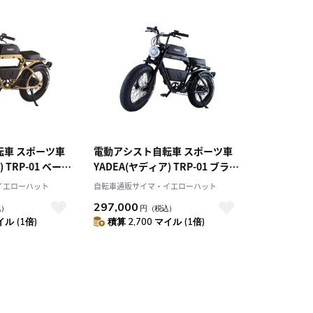
転車 スポーツ車
電動アシスト自転車 スポーツ車
 TRP-01 ベージ
YADEA(ヤディア) TRP-01 ブラッ
-01
ク 20インチ TRP-01
イエローハット
自転車通販サイマ・イエローハット
297,000
込）
円
（税込）
イル (1倍)
積算 2,700 マイル (1倍)