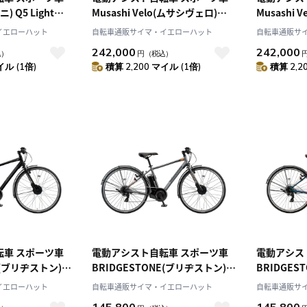
) Q5 Light
Musashi Velo(ムサシヴェロ)
Musashi 
 26インチ
CS01 マットブラック 700C
CS01 マッ
イエローハット
自転車通販サイマ・イエローハット
自転車通販サ
MVCS01bk
MVCS01bk
242,000
242,000
込）
円
（税込）
イル (1倍)
積算 2,200 マイル (1倍)
積算 2,2
転車 スポーツ車
電動アシスト自転車 スポーツ車
電動アシス
E(ブリヂストン)
BRIDGESTONE(ブリヂストン)
BRIDGES
ツヤケシ 27インチ
TB1e T.Xマットグレー 27インチ
TB1e P.
イエローハット
自転車通販サイマ・イエローハット
自転車通販サ
7B45
2025年モデル TB7B45
チ 2025年