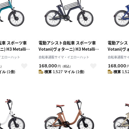
転車 スポーツ車
電動アシスト自転車 スポーツ車
電動アシス
 H3 Metallic
Votani(ヴォターニ) H3 Metallic
Votani(ヴォ
9.Y0N64.613
Gray 20インチ 99.Y0N64.611
Blue 20イン
イエローハット
自転車通販サイマ・イエローハット
自転車通販サ
168,000
168,000
込）
円
（税込）
イル (1倍)
積算 1,527 マイル (1倍)
積算 1,5