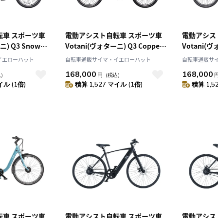
転車 スポーツ車
電動アシスト自転車 スポーツ車
電動アシス
ニ) Q3 Snow
Votani(ヴォターニ) Q3 Copper
Votani(ヴ
9.Y0Q64.611
Gold 20インチ 99.Y0Q64.612
Beige 20イ
イエローハット
自転車通販サイマ・イエローハット
自転車通販サ
168,000
168,000
込）
円
（税込）
イル (1倍)
積算 1,527 マイル (1倍)
積算 1,5
転車 スポーツ車
電動アシスト自転車 スポーツ車
電動アシス