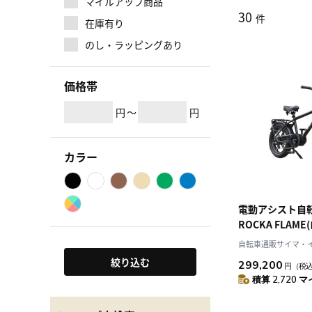
マイルアップ商品
30
件
在庫有り
のし・ラッピングあり
価格帯
円
～
円
カラー
電動アシスト自
ROCKA FLAM
HAYATE マッ
自転車通販サイマ・
チ 2024年モデル 
絞り込む
299,200
円
（税
積算 2,720 マ