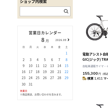
ショップ内検索
営業日カレンダー
8
9
月
2026.09
月
日
月
火
水
木
金
土
日
月
火
水
1
1
2
3
電動アシスト自
GIC(ジック) TRA
2
3
4
5
6
7
8
6
7
8
9
1
UNITY7016 グレー
9
10
11
12
13
14
15
13
14
15
16
1
自転車通販サイマ・
1499
16
17
18
19
20
21
22
20
21
22
23
2
155,300
円
（税
23
24
25
26
27
28
29
27
28
29
30
積算 1,411 マ
30
31
休業日
※商品発送、お問い合わせを含みます。