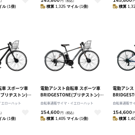
145,800
145,800
込）
円
（税込）
イル (1倍)
積算 1,325 マイル (1倍)
積算 1,3
転車 スポーツ車
電動アシスト自転車 スポーツ車
電動アシス
E(ブリヂストン)
BRIDGESTONE(ブリヂストン)
BRIDGES
T.Xクロツヤケシ
カゴ付きTB1e T.Xマットグレー
カゴ付きTB
イエローハット
自転車通販サイマ・イエローハット
自転車通販サ
年モデル TB7B45
27インチ 2025年モデル TB7B45
ー 27インチ
154,600
154,600
込）
円
（税込）
TB7B45
イル (1倍)
積算 1,405 マイル (1倍)
積算 1,4