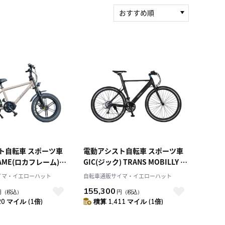
おすすめ順
新着順
積算マイル率（高い
順）
人気順
レビュー件数（多い
順）
レビュー評価（高い
順）
価格（安い順）
価格（高い順）
ト自転車 スポーツ車
電動アシスト自転車 スポーツ車
LAME(ロカフレーム)
GIC(ジック) TRANS MOBILLY e-
 マットサンドベージュ
UNITY7016 ブラック 700C
イマ・イエローハット
自転車通販サイマ・イエローハット
2024年モデル
92127-0199
155,300
円
（税込）
円
（税込）
3TB
20 マイル (1倍)
積算 1,411 マイル (1倍)