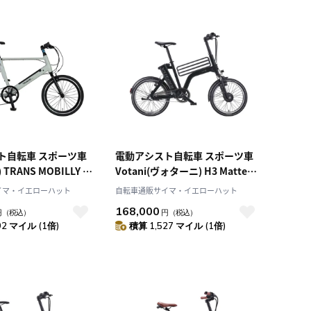
ト自転車 スポーツ車
電動アシスト自転車 スポーツ車
 TRANS MOBILLY e-
Votani(ヴォターニ) H3 Matte
Gray 20インチ 92128-
Black 20インチ 99.Y0N64.614
イマ・イエローハット
自転車通販サイマ・イエローハット
168,000
円
（税込）
円
（税込）
92 マイル (1倍)
積算 1,527 マイル (1倍)