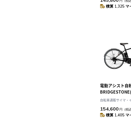
145,800
円
（税
積算 1,325 マ
電動アシスト自
BRIDGESTON
カゴ付きTB1e 
自転車通販サイマ・
27インチ 2025
154,600
円
（税
積算 1,405 マ