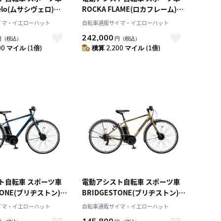
Velo(ムサシヴェロ)
ROCKA FLAME(ロカフレーム)
トブラック 700C
MAKAMI マットセピア 20インチ
イマ・イエローハット
自転車通販サイマ・イエローハット
s
242,000
円
（税込）
円
（税込）
00 マイル (1倍)
積算 2,200 マイル (1倍)
ト自転車 スポーツ車
電動アシスト自転車 スポーツ車
TONE(ブリヂストン)
BRIDGESTONE(ブリヂストン)
Xマジックブルー 27イン
TB1e T.Xランドベージュ 27イン
イマ・イエローハット
自転車通販サイマ・イエローハット
モデル TB7B45
チ 2025年モデル TB7B45