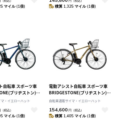
145,800
円
（税込）
円
（税込）
25 マイル (1倍)
積算 1,325 マイル (1倍)
ト自転車 スポーツ車
電動アシスト自転車 スポーツ車
TONE(ブリヂストン)
BRIDGESTONE(ブリヂストン)
1e P.Xマジックブル
カゴ付きTB1e T.Xランドベージ
イマ・イエローハット
自転車通販サイマ・イエローハット
 2025年モデル
ュ 27インチ 2025年モデル
154,600
円
（税込）
円
（税込）
TB7B45
05 マイル (1倍)
積算 1,405 マイル (1倍)