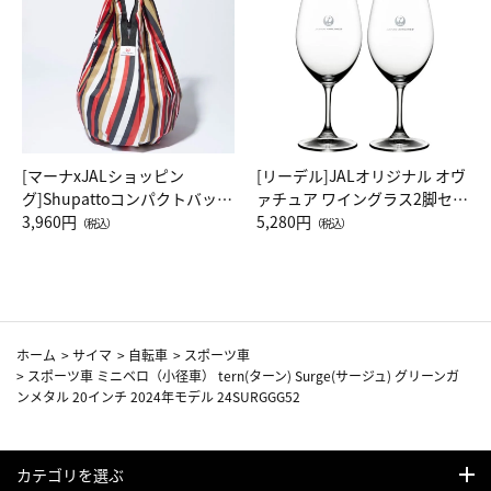
[マーナxJALショッピン
[リーデル]JALオリジナル オヴ
グ]Shupattoコンパクトバッグ
ァチュア ワイングラス2脚セッ
Drop JAL客室乗務員（LC）ス
3,960円
ト（レッドワイン）
5,280円
（税込）
（税込）
カーフ柄
ホーム
>
サイマ
>
自転車
>
スポーツ車
>
スポーツ車 ミニベロ（小径車） tern(ターン) Surge(サージュ) グリーンガ
ンメタル 20インチ 2024年モデル 24SURGGG52
カテゴリを選ぶ