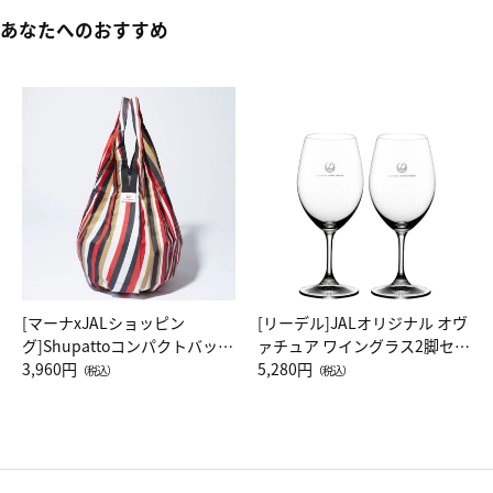
あなたへのおすすめ
[マーナxJALショッピン
[リーデル]JALオリジナル オヴ
グ]Shupattoコンパクトバッグ
ァチュア ワイングラス2脚セッ
Drop JAL客室乗務員（LC）ス
3,960円
ト（レッドワイン）
5,280円
（税込）
（税込）
カーフ柄