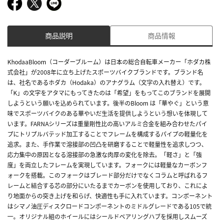
商品説明
商品情報
KhodaaBloom（コーダーブルーム）は日本の総合自転車メーカー「ホダカ株
式会社」が2008年に立ち上げたスポーツバイクブランドです。ブランド名
は、社名であるホダカ（Hodaka）のアナグラム（文字の入れ替え）です。
「K」の文字をアタマにもってきたのは「希望」をもってこのブランドを展開
しようという願いを込められています。後半のBloom は「華やぐ」という意
味でスポーツバイクのある華やいだ生活を提供しようという想いを体現して
います。FARNAシリーズは重量剛性比の高いアルミ合金を組み合わせたパイ
プにトリプルバテッド加工することでフレームを構成するパイプの軽量化を
追求。また、手作業で溶接部の凹凸を研磨することで軽量性を追求しつつ、
応力集中の原因となる溶接部の急激な肉厚の変化を除去。「軽さ」と「強
度」を両立したフレームを実現しています。フォークには軽量なカーボンフ
ォークを搭載。このフォークはブレード部分だけでなくコラムと呼ばれるフ
レームと結合する芯の部分にいたるまでカーボンを使用しており、これによ
り地面からの突き上げを和らげ、快適性も手に入れています。コンポーネント
はシマノ油圧ディスクロードコンポーネントのミドルグレードである105で統
一。オリジナル組のホイールにはシールドベアリングハブを採用しスムーズ