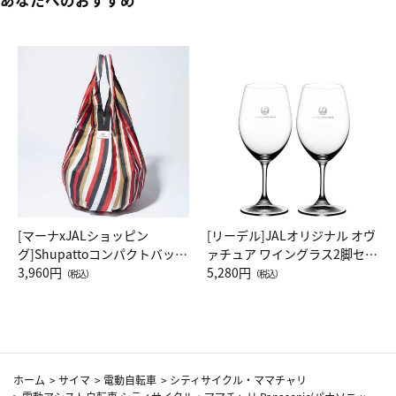
[マーナxJALショッピン
[リーデル]JALオリジナル オヴ
グ]Shupattoコンパクトバッグ
ァチュア ワイングラス2脚セッ
Drop JAL客室乗務員（LC）ス
3,960円
ト（レッドワイン）
5,280円
（税込）
（税込）
カーフ柄
ホーム
>
サイマ
>
電動自転車
>
シティサイクル・ママチャリ