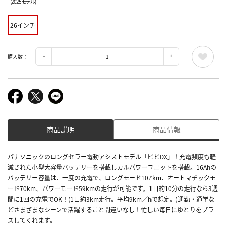
(2025モデル)
26インチ
購入数：
商品説明
商品情報
パナソニックのロングセラー電動アシストモデル「ビビDX」！充電頻度も軽
減された小型大容量バッテリーを搭載しカルパワーユニットを搭載。16Ahの
バッテリー容量は、一度の充電で、ロングモード107km、オートマチックモ
ード70km、パワーモード59kmの走行が可能です。1日約10分の走行なら3週
間に1回の充電でOK！(1日約3km走行。平均9km／hで想定。)通勤・通学な
どさまざまなシーンで活躍すること間違いなし！忙しい毎日にゆとりをプラ
スしてくれます。