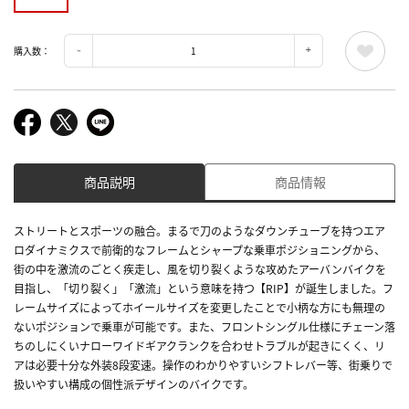
購入数：
商品説明
商品情報
ストリートとスポーツの融合。まるで刀のようなダウンチューブを持つエア
ロダイナミクスで前衛的なフレームとシャープな乗車ポジショニングから、
街の中を激流のごとく疾走し、風を切り裂くような攻めたアーバンバイクを
目指し、「切り裂く」「激流」という意味を持つ【RIP】が誕生しました。フ
レームサイズによってホイールサイズを変更したことで小柄な方にも無理の
ないポジションで乗車が可能です。また、フロントシングル仕様にチェーン落
ちのしにくいナローワイドギアクランクを合わせトラブルが起きにくく、リ
アは必要十分な外装8段変速。操作のわかりやすいシフトレバー等、街乗りで
扱いやすい構成の個性派デザインのバイクです。