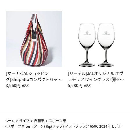
[マーナxJALショッピン
[リーデル]JALオリジナル オヴ
グ]Shupattoコンパクトバッグ
ァチュア ワイングラス2脚セッ
Drop JAL客室乗務員（LC）ス
3,960円
ト（レッドワイン）
5,280円
（税込）
（税込）
カーフ柄
ホーム
>
サイマ
>
自転車
>
スポーツ車
>
スポーツ車 tern(ターン) Rip(リップ) マットブラック 650C 2024年モデル