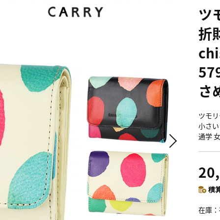
ツ
折財
ch
57
さめ
ツモリチ
小さい
通学 女
20
積算
在庫