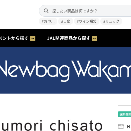
#お中元
#日傘
#ワイン福袋
#リュック
ベントから探す
JAL関連商品から探す
N