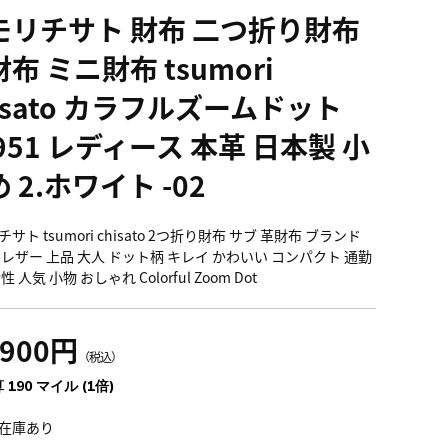
モリチサト 財布 二つ折り財布
布 ミニ財布 tsumori
isato カラフルズームドット
951 レディース 本革 日本製 小
 2.ホワイト -02
サト tsumori chisato 2つ折り財布 サブ 革財布 ブランド
 レザー 上品 大人 ドット柄 キレイ かわいい コンパクト 通勤
性 人気 小物 おしゃれ Colorful Zoom Dot
,900円
（税込）
 190 マイル (1倍)
在庫あり