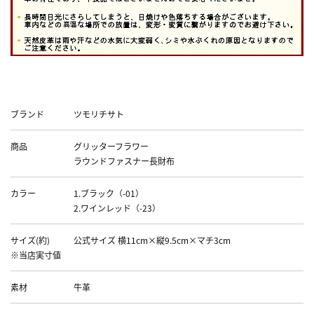
Data
ブランド
ツモリチサト
商品
グリッターフラワー
ラウンドファスナー長財布
カラー
1.ブラック（-01）
2.ワインレッド（-23）
サイズ(約)
公式サイズ 横11cm×縦9.5cm×マチ3cm
※当店実寸値
素材
牛革