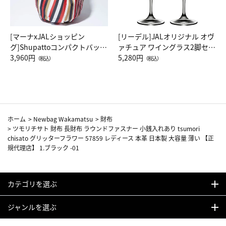
[マーナxJALショッピン
[リーデル]JALオリジナル オヴ
グ]Shupattoコンパクトバッグ
ァチュア ワイングラス2脚セッ
Drop JAL客室乗務員（LC）ス
3,960円
ト（レッドワイン）
5,280円
（税込）
（税込）
カーフ柄
ホーム
>
Newbag Wakamatsu
>
財布
>
ツモリチサト 財布 長財布 ラウンドファスナー 小銭入れあり tsumori
chisato グリッターフラワー 57859 レディース 本革 日本製 大容量 薄い 【正
規代理店】 1.ブラック -01
カテゴリを選ぶ
ジャンルを選ぶ