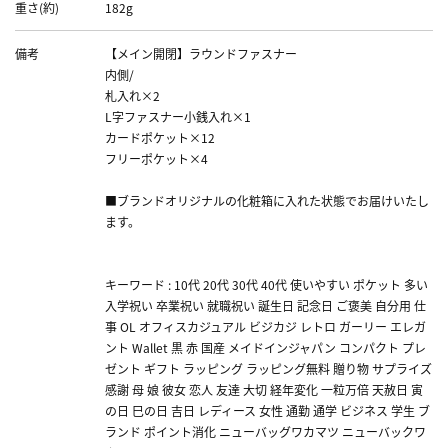
重さ(約)
182g
備考
【メイン開閉】ラウンドファスナー
内側/
札入れ×2
L字ファスナー小銭入れ×1
カードポケット×12
フリーポケット×4
■ブランドオリジナルの化粧箱に入れた状態でお届けいたし
ます。
キーワード : 10代 20代 30代 40代 使いやすい ポケット 多い
入学祝い 卒業祝い 就職祝い 誕生日 記念日 ご褒美 自分用 仕
事 OL オフィスカジュアル ビジカジ レトロ ガーリー エレガ
ント Wallet 黒 赤 国産 メイドインジャパン コンパクト プレ
ゼント ギフト ラッピング ラッピング無料 贈り物 サプライズ
感謝 母 娘 彼女 恋人 友達 大切 経年変化 一粒万倍 天赦日 寅
の日 巳の日 吉日 レディース 女性 通勤 通学 ビジネス 学生 ブ
ランド ポイント消化 ニューバッグワカマツ ニューバックワ