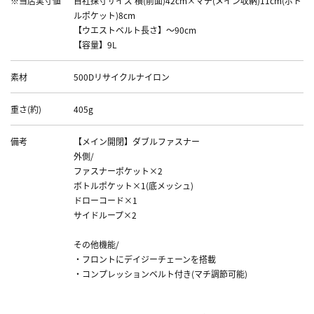
※当店実寸値
自社採寸サイズ 横(前面)42cm×マチ(メイン収納)11cm(ボト
ルポケット)8cm
【ウエストベルト長さ】～90cm
【容量】9L
素材
500Dリサイクルナイロン
重さ(約)
405g
備考
【メイン開閉】ダブルファスナー
外側/
ファスナーポケット×2
ボトルポケット×1(底メッシュ)
ドローコード×1
サイドループ×2
その他機能/
・フロントにデイジーチェーンを搭載
・コンプレッションベルト付き(マチ調節可能)