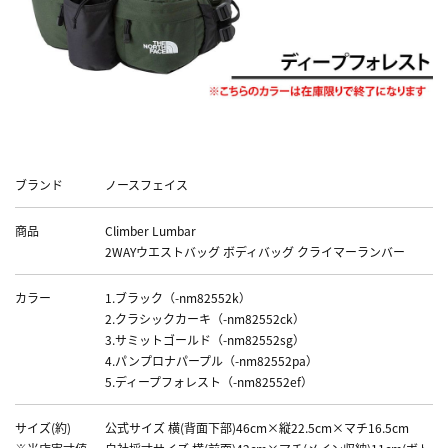
Data
ブランド
ノースフェイス
商品
Climber Lumbar
2WAYウエストバッグ ボディバッグ クライマーランバー
カラー
1.ブラック（-nm82552k）
2.クラシックカーキ（-nm82552ck）
3.サミットゴールド（-nm82552sg）
4.パンプロナパープル（-nm82552pa）
5.ディープフォレスト（-nm82552ef）
サイズ(約)
公式サイズ 横(背面下部)46cm×縦22.5cm×マチ16.5cm