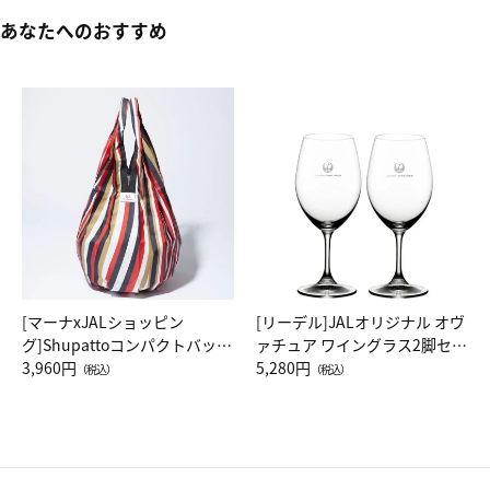
あなたへのおすすめ
[マーナxJALショッピン
[リーデル]JALオリジナル オヴ
グ]Shupattoコンパクトバッグ
ァチュア ワイングラス2脚セッ
Drop JAL客室乗務員（LC）ス
3,960円
ト（レッドワイン）
5,280円
（税込）
（税込）
カーフ柄