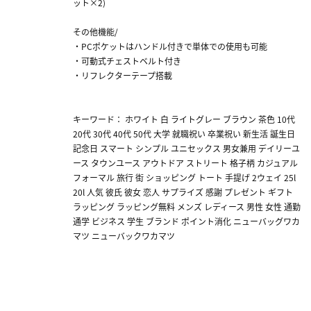
ット×2)
その他機能/
・PCポケットはハンドル付きで単体での使用も可能
・可動式チェストベルト付き
・リフレクターテープ搭載
キーワード： ホワイト 白 ライトグレー ブラウン 茶色 10代
20代 30代 40代 50代 大学 就職祝い 卒業祝い 新生活 誕生日
記念日 スマート シンプル ユニセックス 男女兼用 デイリーユ
ース タウンユース アウトドア ストリート 格子柄 カジュアル
フォーマル 旅行 街 ショッピング トート 手提げ 2ウェイ 25l
20l 人気 彼氏 彼女 恋人 サプライズ 感謝 プレゼント ギフト
ラッピング ラッピング無料 メンズ レディース 男性 女性 通勤
通学 ビジネス 学生 ブランド ポイント消化 ニューバッグワカ
マツ ニューバックワカマツ