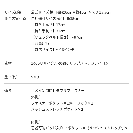
サイズ(約)
公式サイズ 横(下部)26cm×縦45cm×マチ15.5cm
※当店実寸値
自社採寸サイズ 横(上部)38cm
【持ち手高さ】12cm
【持ち手長さ】31cm
【リュックベルト長さ】～87cm
【容量】27L
【対応サイズ】～16インチ
素材
100DリサイクルROBIC リップストップナイロン
重さ(約)
530g
備考
【メイン開閉】ダブルファスナー
外側/
ファスナーポケット×1(キーフック×1)
メッシュストレッチポケット×2
内側/
着脱可能パッド入りPCポケット×1(メッシュストレッチポケ