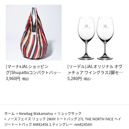
[マーナxJALショッピン
[リーデル]JALオリジナル オヴ
グ]Shupattoコンパクトバッグ
ァチュア ワイングラス2脚セッ
Drop JAL客室乗務員（LC）ス
3,960円
ト（レッドワイン）
5,280円
（税込）
（税込）
カーフ柄
ホーム
>
Newbag Wakamatsu
>
リュックサック
>
ノースフェイス リュック 2WAY トートバッグ 27L THE NORTH FACE ヘイ
ジートートパック NM82456 2.ティングレー -nm82456ti