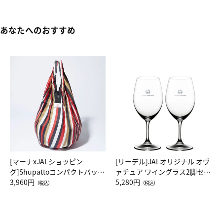
あなたへのおすすめ
[マーナxJALショッピン
[リーデル]JALオリジナル オヴ
グ]Shupattoコンパクトバッグ
ァチュア ワイングラス2脚セッ
Drop JAL客室乗務員（LC）ス
3,960円
ト（レッドワイン）
5,280円
（税込）
（税込）
カーフ柄