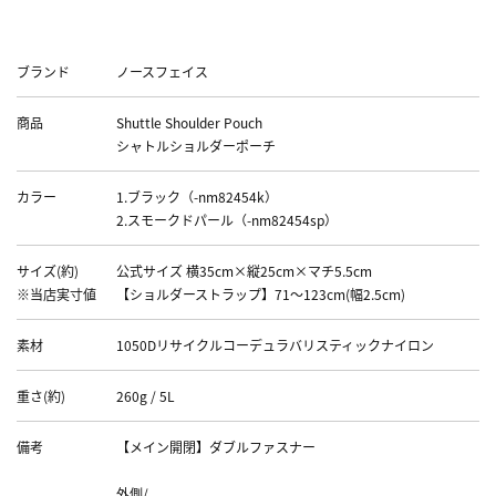
Data
ブランド
ノースフェイス
商品
Shuttle Shoulder Pouch
シャトルショルダーポーチ
カラー
1.ブラック（-nm82454k）
2.スモークドパール（-nm82454sp）
サイズ(約)
公式サイズ 横35cm×縦25cm×マチ5.5cm
※当店実寸値
【ショルダーストラップ】71～123cm(幅2.5cm)
素材
1050Dリサイクルコーデュラバリスティックナイロン
重さ(約)
260g / 5L
備考
【メイン開閉】ダブルファスナー
外側/