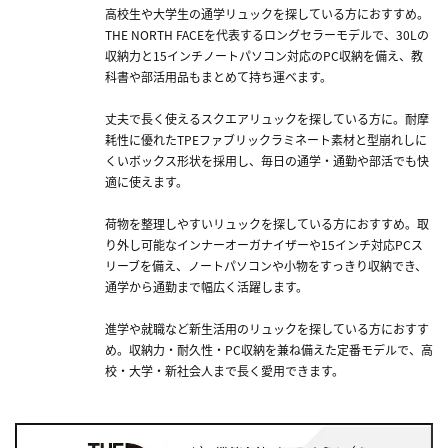
高校生や大学生の通学リュックを探している方におすすめ。
THE NORTH FACEを代表するロングセラーモデルで、30Lの
収納力と15インチノートパソコン対応のPC収納を備え、教
科書や部活用品もまとめて持ち運べます。
丈夫で長く使えるスクエアリュックを探している方に。耐摩
耗性に優れたTPEファブリックラミネート素材と型崩れしに
くいボックス形状を採用し、毎日の通学・通勤や部活でも快
適に使えます。
荷物を整理しやすいリュックを探している方におすすめ。取
り外し可能なインナーオーガナイザーや15インチ対応PCス
リーブを備え、ノートパソコンや小物をすっきり収納でき、
通学から通勤まで幅広く活躍します。
進学や就職など新生活用のリュックを探している方におすす
め。収納力・耐久性・PC収納を兼ね備えた定番モデルで、高
校・大学・新社会人まで長く愛用できます。