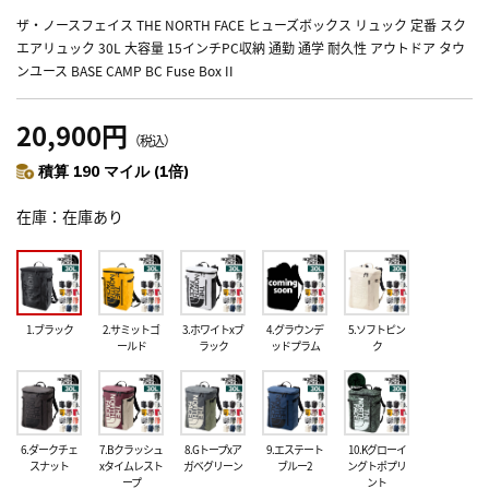
ザ・ノースフェイス THE NORTH FACE ヒューズボックス リュック 定番 スク
エアリュック 30L 大容量 15インチPC収納 通勤 通学 耐久性 アウトドア タウ
ンユース BASE CAMP BC Fuse Box II
20,900円
（税込）
積算 190 マイル (1倍)
在庫
在庫あり
1.ブラック
2.サミットゴ
3.ホワイトxブ
4.グラウンデ
5.ソフトピン
ールド
ラック
ッドプラム
ク
6.ダークチェ
7.Bクラッシュ
8.Gトープxア
9.エステート
10.Kグローイ
スナット
xタイムレスト
ガベグリーン
ブルー2
ングトポプリ
ープ
ント