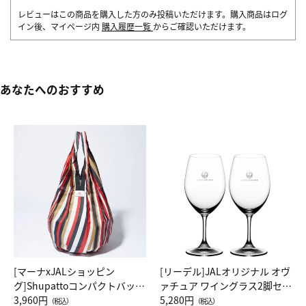
レビューはこの商品を購入した方のみ投稿いただけます。購入商品はログ
イン後、マイページ内
購入履歴一覧
からご確認いただけます。
あなたへのおすすめ
[マーナxJALショッピン
[リーデル]JALオリジナル オヴ
グ]Shupattoコンパクトバッグ
ァチュア ワイングラス2脚セッ
Drop JAL客室乗務員（LC）ス
3,960円
ト（レッドワイン）
5,280円
（税込）
（税込）