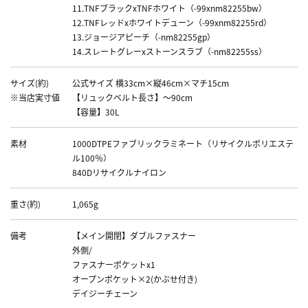
11.TNFブラックxTNFホワイト（-99xnm82255bw）
12.TNFレッドxホワイトデューン（-99xnm82255rd）
13.ジョージアピーチ（-nm82255gp）
14.スレートグレーxストーンスラブ（-nm82255ss）
サイズ(約)
公式サイズ 横33cm×縦46cm×マチ15cm
※当店実寸値
【リュックベルト長さ】～90cm
【容量】30L
素材
1000DTPEファブリックラミネート（リサイクルポリエステ
ル100％）
840Dリサイクルナイロン
重さ(約)
1,065g
備考
【メイン開閉】ダブルファスナー
外側/
ファスナーポケットx1
オープンポケット×2(かぶせ付き)
デイジーチェーン