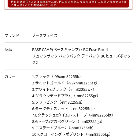
Data
ブランド
ノースフェイス
商品
BASE CAMP(ベースキャンプ) / BC Fuse Box II
リュックサック バックパック デイパック BCヒューズボック
ス2
カラー
1.ブラック（-99xnm82255k）
2.サミットゴールド（-99xnm82255sg）
3.ホワイトxブラック（-nm82255wk）
4.グラウンデッドプラム（-nm82255gr）
5.ソフトピンク（-nm82255si）
6.ダークチェスナット（-nm82255dc）
7.Bクラッシュxタイムレストープ（-nm82255bt）
8.Gトープxアガベグリーン（-nm82255ga）
9.エステートブルー2（-nm82255eb）
10.Kグローイングトポプリント（-nm82255kp）