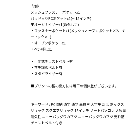
内側/
メッシュファスナーポケットx1
パッド入りPCポケットx1(～15インチ)
▼オーガナイザーx1(取外し可)
・ファスナーポケットx1(メッシュオープンポケット×2、キ
ーフック×1)
・オープンポケットx1
・ペン挿しx1
・可動式チェストベルト有
・マチ調節ベルト有
・スタビライザー有
■プリントの柄の出方には若干の個体差がございます。
キーワード : PC収納 通学 通勤 高校生 大学生 部活 ボックス
リュック スクエアリュック 15インチ ノートパソコン 大容量
耐久性 ニューバッグワカマツ ニューバックワカマツ 売れ筋
チェストベルト付き