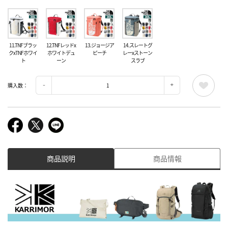
11.TNFブラッ
12.TNFレッドx
13.ジョージア
14.スレートグ
クxTNFホワイ
ホワイトデュ
ピーチ
レーxストーン
ト
ーン
スラブ
購入数：
商品説明
商品情報