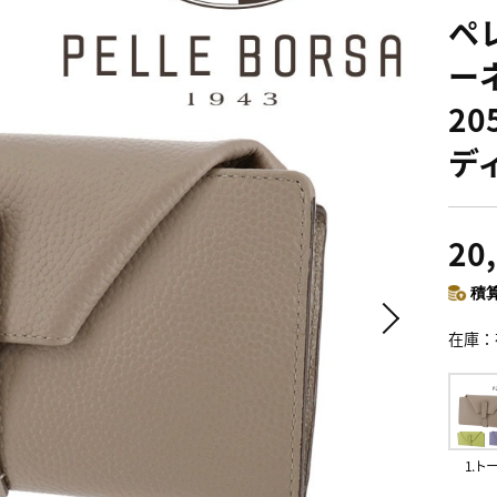
ペレ
ー
20
デ
20
積算
在庫
1.ト