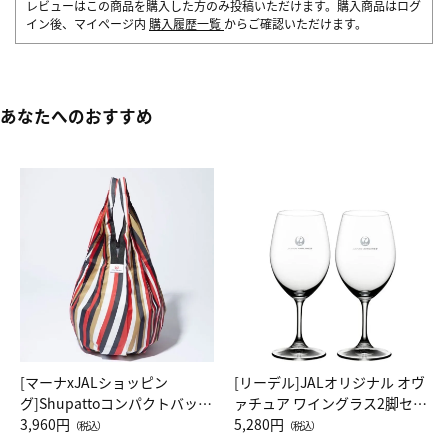
レビューはこの商品を購入した方のみ投稿いただけます。購入商品はログ
イン後、マイページ内
購入履歴一覧
からご確認いただけます。
あなたへのおすすめ
[マーナxJALショッピン
[リーデル]JALオリジナル オヴ
グ]Shupattoコンパクトバッグ
ァチュア ワイングラス2脚セッ
Drop JAL客室乗務員（LC）ス
3,960円
ト（レッドワイン）
5,280円
（税込）
（税込）
カーフ柄