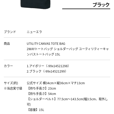
Data
ブランド
ニューエラ
商品
UTILITY CANVAS TOTE BAG
2WAYトートバッグ ショルダーバッグ ユーティリティーキャ
ンバストートバッグ 15L
カラー
1.アイボリー（-99x14521298）
2.ブラック（-99x14521299）
サイズ(約)
公式サイズ 横34cm×縦36cm×マチ13cm
※当店実寸値
【持ち手高さ】23cm
【持ち手長さ】54cm
【ショルダーベルト】77.5cm～143.5cm(幅3.5cm、取外し
可)
【容量】15L