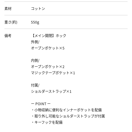
素材
コットン
重さ(約)
550g
備考
【メイン開閉】ホック
外側/
オープンポケット×5
内側/
オープンポケット×2
マジックテープポケット×1
付属/
ショルダーストラップ×1
ー POINT ー
・小物収納に便利なインナーポケットを配備
・取り外し可能なショルダーストラップが付属
・キーフックを配備