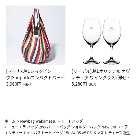
[マーナxJALショッピン
[リーデル]JALオリジナル オヴ
グ]Shupattoコンパクトバッグ
ァチュア ワイングラス2脚セッ
Drop JAL客室乗務員（LC）ス
3,960円
ト（レッドワイン）
5,280円
（税込）
（税込）
カーフ柄
ホーム
>
Newbag Wakamatsu
>
トートバッグ
>
ニューエラ バッグ 2WAYトートバッグ ショルダーバッグ New Era ユーテ
ィリティーキャンバストートバッグ 15L A4 B5 A5 B6 メンズ レディース 誕生