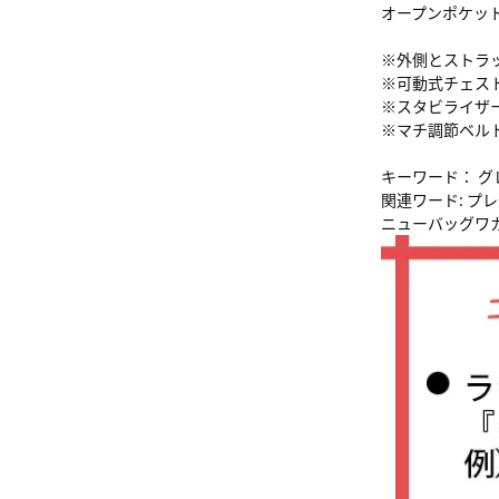
オープンポケッ
※外側とストラ
※可動式チェス
※スタビライザ
※マチ調節ベル
キーワード： グレ
関連ワード: プレ
ニューバッグワ