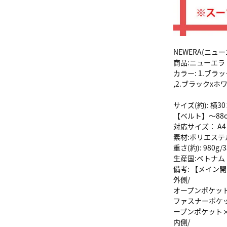
NEWERA(ニ
商品:ニューエラ 
カラー: 1.ブラ
,2.ブラックxホ
サイズ(約): 横
【ベルト】～88
対応サイズ： A4 /
素材:ポリエステ
重さ(約): 980g/3
生産国:ベトナム
備考: 【メイン
外側/
オープンポケッ
ファスナーポケ
ープンポケット×
内側/