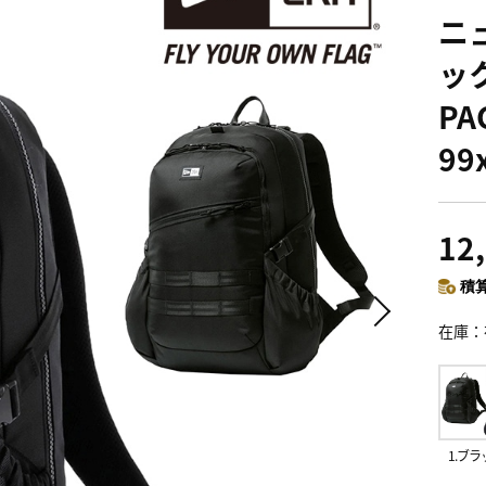
ニュ
ック
PA
99
12
積算
在庫
1.ブラ