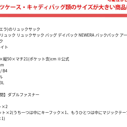
ューエラ)のリュックサック
リュック リュックサック バッグ デイパック NEWERA バックパック アーバン
ック
ワイト
30×縦50×マチ21(ポケット含)cm ※公式
cm
 B4
ル
3L
開閉】ダブルファスナー
ト×2
ット×2(うち一つは中にキーフック×1、もうひとつは中にマジックテー
1)