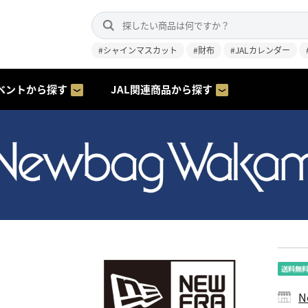
#シャインマスカット
#財布
#JALカレンダー
ベントから探す
JAL関連商品から探す
N