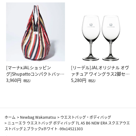
[マーナxJALショッピン
[リーデル]JALオリジナル オヴ
グ]Shupattoコンパクトバッグ
ァチュア ワイングラス2脚セッ
Drop JAL客室乗務員（LC）ス
3,960円
ト（レッドワイン）
5,280円
（税込）
（税込）
カーフ柄
ホーム
>
Newbag Wakamatsu
>
ウエストバッグ・ボディバッグ
>
ニューエラ ウエストバッグ ボディバッグ 7L A5 B6 NEW ERA スクエアウエ
ストバッグ 2.ブラックxホワイト -99x14521303