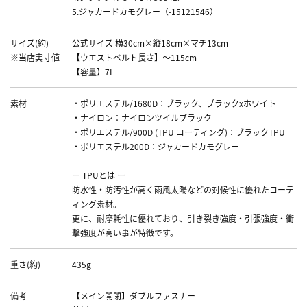
5.ジャカードカモグレー（-15121546）
サイズ(約)
公式サイズ 横30cm×縦18cm×マチ13cm
※当店実寸値
【ウエストベルト長さ】～115cm
【容量】7L
素材
・ポリエステル/1680D：ブラック、ブラックxホワイト
・ナイロン：ナイロンツイルブラック
・ポリエステル/900D (TPU コーティング)：ブラックTPU
・ポリエステル200D：ジャカードカモグレー
ー TPUとは ー
防水性・防汚性が高く雨風太陽などの対候性に優れたコーテ
ィング素材。
更に、耐摩耗性に優れており、引き裂き強度・引張強度・衝
撃強度が高い事が特徴です。
重さ(約)
435g
備考
【メイン開閉】ダブルファスナー