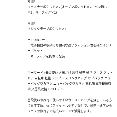
外側/
ファスナーポケット×2(オープンポケット×2、ペン挿し
×2、キーフック×1)
内側/
マジックテープポケット×1
ー POINT ー
・電子機器の収納にも便利な高いクッション性を持つインナ
ーポケット
・キーフックを内側に配備
キーワード : 普段使い お出かけ 旅行 通勤 通学 フェス アウト
ドア 自転車 軽量 シンプル スリングバッグ サブバッグ ニュ
ーバッグワカマツ ニューバックワカマツ 売れ筋 電子機器収
納 文房具収納 TPUモデル
普段使いや旅行に使いやすいウエストバッグを探している方
におすすめ。体にフィットしやすい設計で、通勤・通学から
フェスや旅行まで幅広いシーンで活躍します。