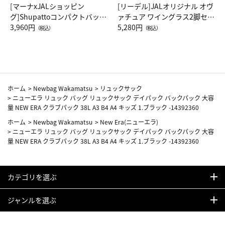
[マーナxJALショッピン
[リーデル]JALオリジナル オヴ
グ]Shupattoコンパクトバッグ
ァチュア ワイングラス2脚セッ
Drop JAL客室乗務員（LC）ス
3,960円
ト（レッドワイン）
5,280円
（税込）
（税込）
カーフ柄
ホーム
>
Newbag Wakamatsu
>
リュックサック
>
ニューエラ リュック バッグ リュックサック デイパック バックパック 大容
量 NEW ERA クラブパック 38L A3 B4 A4 キッズ 1.ブラック -14392360
ホーム
>
Newbag Wakamatsu
>
New Era(ニューエラ)
>
ニューエラ リュック バッグ リュックサック デイパック バックパック 大容
量 NEW ERA クラブパック 38L A3 B4 A4 キッズ 1.ブラック -14392360
カテゴリを選ぶ
ジャンルを選ぶ