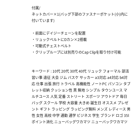
付属/
ネットカバー×1(バッグ下部のファスナーポケット(小)内に
付いています)
・前面にデイジーチェーンを配置
・リュックベルトにDカン×2搭載
・可動式チェストベルト
・クリップループには別売りのCap Clipを取り付け可能
キーワード : 10代 20代 30代 40代 リュック フォーマル 部活
習い事 遠征 大会 ジム バスケ サッカー a3対応 a4対応 b4対
応 仕事 出張 旅行 トラベル 高機能性 ノートPC パソコン タブ
レット収納 クッション性 黒 無地 シンプル タウンユース マ
ルチユース 人気 定番 ストリート スポーツ アウトドア 毎日
バッグ スクール 学校 大容量 大きめ 誕生日 オススメ プレゼ
ント ギフト ラッピング ラッピング無料 メンズ レディース 男
性 女性 高校 中学 通勤 通学 ビジネス 学生 ブランド ロゴ 35l
ポイント消化 ニューバッグワカマツ ニューバックワカマツ