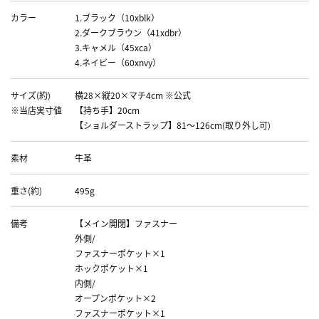
カラー
1.ブラック（10xblk）
2.ダークブラウン（41xdbr）
3.キャメル（45xca）
4.ネイビー（60xnvy）
サイズ(約)
横28×縦20×マチ4cm ※公式
※当店実寸値
【持ち手】20cm
【ショルダーストラップ】81～126cm(取り外し可)
素材
牛革
重さ(約)
495g
備考
【メイン開閉】ファスナー
外側/
ファスナーポケット×1
ホックポケット×1
内側/
オープンポケット×2
ファスナーポケット×1