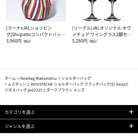
[マーナxJALショッピン
[リーデル]JALオリジナル オヴ
グ]Shupattoコンパクトバッグ
ァチュア ワイングラス2脚セッ
Drop JAL客室乗務員（LC）ス
3,960円
ト（レッドワイン）
5,280円
（税込）
（税込）
カーフ柄
ホーム
>
Newbag Wakamatsu
>
ショルダーバッグ
>
ムスタッシュ MOUSTACHE ショルダーバッグ クラッチバッグ(S) 3wayビ
ジネスバッグ jwe2225 2.ダークブラウン メンズ
カテゴリを選ぶ
ジャンルを選ぶ