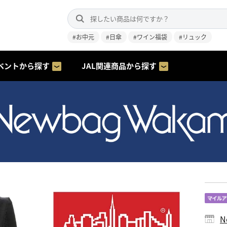
#お中元
#日傘
#ワイン福袋
#リュック
ベントから探す
JAL関連商品から探す
N