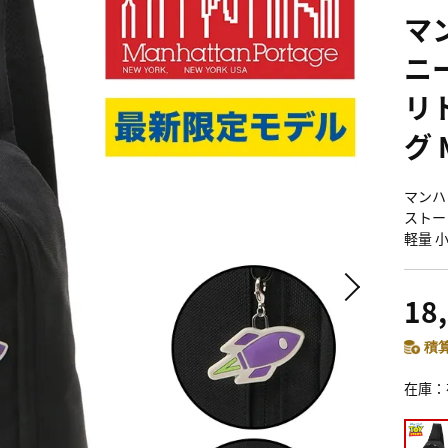
マ
ニ
リ
グ 
マンハッ
ストーリ
軽量 小
18
積算
在庫