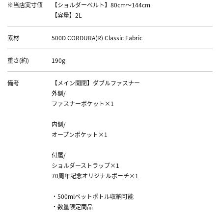
※当店実寸値
【ショルダーベルト】80cm～144cm
【容量】2L
素材
500D CORDURA(R) Classic Fabric
重さ(約)
190g
備考
【メイン開閉】ダブルファスナー
外側/
ファスナーポケット×1
内側/
オープンポケット×1
付属/
ショルダーストラップ×1
70周年記念オリジナルポーチ×1
・500mlペットボトル収納可能
・数量限定商品