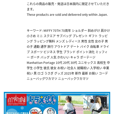
これらの商品の販売・発送は日本国内に限定させていただき
ます。
These products are sold and delivered only within Japan.
キーワード: MIFFY 70TH 70周年 ショルダー 斜めがけ 肩かけ
小さめ ミニ スクエア サブバッグ プレゼント ギフト ラッピ
ング ラッピング無料 メンズ レディース 男性 女性 女の子 男
の子 通勤 通学 旅行 アウトドア デート バイク 自転車 ドライ
ブ スポーツ ビジネス 学生 ブランド ポイント消化 ミッフィ
ー ポーチ バッグ 人気 かわいい キャラ ポーテージ
Manhattan Portage 10代 20代 30代 ユニセックス 高校生 中
学生 小学生 彼氏 彼女 お祝い 社会人 就職祝い 入学祝い 卒業
祝い 黒 ロゴ うさぎ グッズ 2025年 新作 最新 お揃い コーデ
ニューバッグワカマツ ニューバックワカマツ