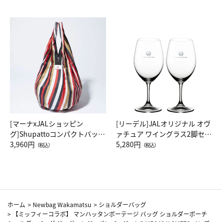
[マーナxJALショッピン
[リーデル]JALオリジナル オヴ
グ]Shupattoコンパクトバッグ
ァチュア ワイングラス2脚セッ
Drop JAL客室乗務員（LC）ス
3,960円
ト（レッドワイン）
5,280円
（税込）
（税込）
カーフ柄
ホーム
>
Newbag Wakamatsu
>
ショルダーバッグ
>
【ミッフィーコラボ】 マンハッタンポーテージ バッグ ショルダーポーチ