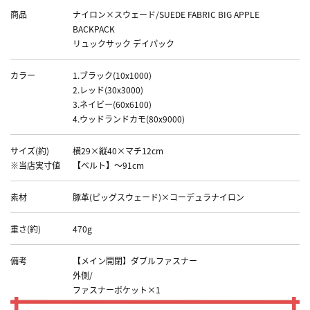
商品
ナイロン×スウェード/SUEDE FABRIC BIG APPLE
BACKPACK
リュックサック デイパック
カラー
1.ブラック(10x1000)
2.レッド(30x3000)
3.ネイビー(60x6100)
4.ウッドランドカモ(80x9000)
サイズ(約)
横29×縦40×マチ12cm
※当店実寸値
【ベルト】～91cm
素材
豚革(ピッグスウェード)×コーデュラナイロン
重さ(約)
470g
備考
【メイン開閉】ダブルファスナー
外側/
ファスナーポケット×1