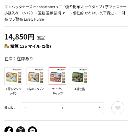
マンハッタナーズ manhattaner's 二つ折り財布 ホックタイプ L字ファスナー
小銭入れ コンパクト 通勤 通学 猫柄 アート 個性的 かわいい 久下貴史 ミニ財
布 サブ財布 Lively Purse
14,850円
（税込）
積算 135 マイル (1倍)
在庫
在庫あり
1.薫るマンハ
2.猫のスタディ
3.ライブリー
4.緑と猫
ッタン
キャッツ
購入数：