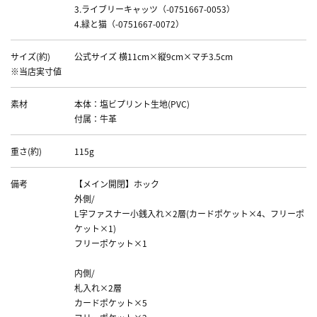
3.ライブリーキャッツ（-0751667-0053）
4.緑と猫（-0751667-0072）
サイズ(約)
公式サイズ 横11cm×縦9cm×マチ3.5cm
※当店実寸値
素材
本体：塩ビプリント生地(PVC)
付属：牛革
重さ(約)
115g
備考
【メイン開閉】ホック
外側/
L字ファスナー小銭入れ×2層(カードポケット×4、フリーポ
ケット×1)
フリーポケット×1
内側/
札入れ×2層
カードポケット×5