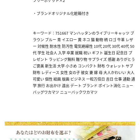
フリーポケット×2
・ブランドオリジナル化粧箱付き
キーワード：751667 マンハッタンのライブリーキャッツ ブ
ラウン ブルー 青 イエロー 黄 ネコ 猫 動物 柄 ロゴ 牛革 レザ
ー 対候性 耐水性 防汚性 電気絶縁性 10代 20代 30代 40代 50
代 学生 社会人 入学 卒業 就職 祝い ギフト 誕生日 記念日 プ
レゼント ラッピング無料 贈り物 サプライズ 感謝 ありがとう
ご褒美 新生活 大学 小さめ コンパクト 財布 ウォレット サブ
財布 レディース 女性 女の子 彼女 妻 嫁 母 大人かわいい 大人
可愛い 個性 絵画 版画 ビジネス 一粒万倍日 吉日 仕事 通勤 通
学 旅行 お出かけ 遠出 デート ブランド ポイント消化 ニュー
バッグワカマツ ニューバックワカマツ