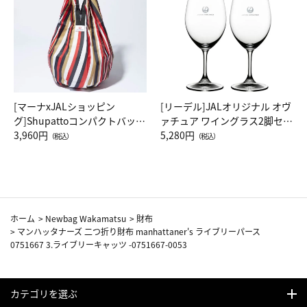
[マーナxJALショッピン
[リーデル]JALオリジナル オヴ
グ]Shupattoコンパクトバッグ
ァチュア ワイングラス2脚セッ
Drop JAL客室乗務員（LC）ス
3,960円
ト（レッドワイン）
5,280円
（税込）
（税込）
カーフ柄
ホーム
>
Newbag Wakamatsu
>
財布
>
マンハッタナーズ 二つ折り財布 manhattaner's ライブリーパース
0751667 3.ライブリーキャッツ -0751667-0053
カテゴリを選ぶ