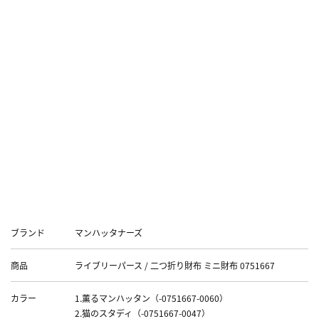
■表面の仕上げによってはシミになる事がありますので、
必ず内側や底等の見えない部分でテストしてからご使用下
さい。
※PVC素材は耐寒性に弱く、低温で硬くなりひび割れする
事があります。
また、他の革製品やビニール素材、コピー紙等と密着させ
ておくと、べとつきが生じて光沢がなくなったり、色やイ
ンクが移ってしまうのでご注意下さい。
Data
ブランド
マンハッタナーズ
商品
ライブリーパース / 二つ折り財布 ミニ財布 0751667
カラー
1.薫るマンハッタン（-0751667-0060）
2.猫のスタディ（-0751667-0047）