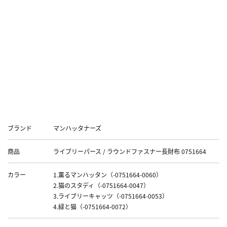
さい。
※PVC素材は耐寒性に弱く、低温で硬くなりひび割れする
事があります。
また、他の革製品やビニール素材、コピー紙等と密着させ
ておくと、べとつきが生じて光沢がなくなったり、色やイ
ンクが移ってしまうのでご注意下さい。
Data
ブランド
マンハッタナーズ
商品
ライブリーパース / ラウンドファスナー長財布 0751664
カラー
1.薫るマンハッタン（-0751664-0060）
2.猫のスタディ（-0751664-0047）
3.ライブリーキャッツ（-0751664-0053）
4.緑と猫（-0751664-0072）