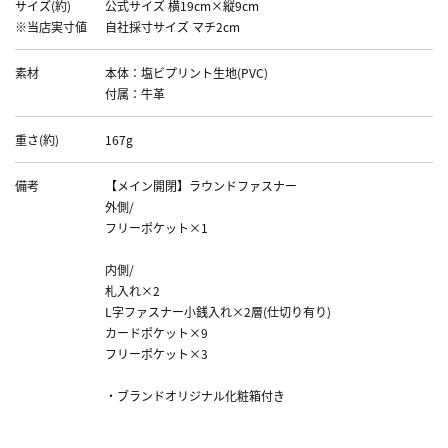
サイズ(約)
公式サイズ 横19cm×縦9cm
※当店実寸値
自社採寸サイズ マチ2cm
素材
本体：塩ビプリント生地(PVC)
付属：牛革
重さ(約)
167g
備考
【メイン開閉】ラウンドファスナー
外側/
フリーポケット×1
内側/
札入れ×2
L字ファスナー小銭入れ×2層(仕切り有り)
カードポケット×9
フリーポケット×3
・ブランドオリジナル化粧箱付き