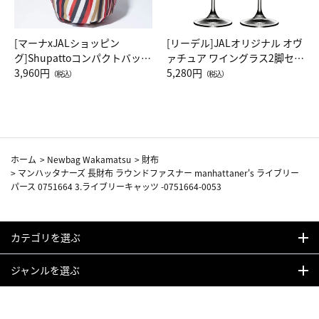
[マーナxJALショッピン
[リーデル]JALオリジナル オヴ
グ]Shupattoコンパクトバッグ
ァチュア ワイングラス2脚セッ
Drop JAL客室乗務員（LC）ス
3,960円
ト（レッドワイン）
5,280円
（税込）
（税込）
カーフ柄
ホーム
>
Newbag Wakamatsu
>
財布
>
マンハッタナーズ 長財布 ラウンドファスナー manhattaner's ライブリー
パース 0751664 3.ライブリーキャッツ -0751664-0053
カテゴリを選ぶ
ジャンルを選ぶ