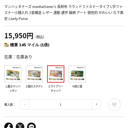
マンハッタナーズ manhattaner's 長財布 ラウンドファスナータイプ L字ファ
スナー小銭入れ 3室構造 レザー 通勤 通学 猫柄 アート 個性的 かわいい 久下貴
史 Lively Purse
15,950円
（税込）
積算 145 マイル (1倍)
在庫
在庫あり
1.薫るマンハ
2.猫のスタディ
3.ライブリー
4.緑と猫
ッタン
キャッツ
購入数：