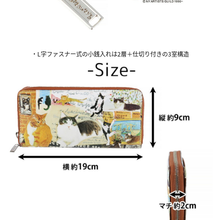
・L字ファスナー式の小銭入れは2層＋仕切り付きの3室構造