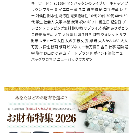
キーワード： 751664 マンハッタンのライブリーキャッツ ブ
ラウン ブルー 青 イエロー 黄 ネコ 猫 動物 柄 ロゴ 牛革 レザ
ー 対候性 耐水性 防汚性 電気絶縁性 10代 20代 30代 40代 50
代 学生 社会人 入学 卒業 就職 祝い ギフト 誕生日 記念日 プ
レゼント ラッピング無料 贈り物 サプライズ 感謝 ありがとう
ご褒美 新生活 大学 大容量 仕切り付き 財布 ウォレット サブ
財布 レディース 女性 女の子 彼女 妻 嫁 母 大人かわいい 大人
可愛い 個性 絵画 版画 ビジネス 一粒万倍日 吉日 仕事 通勤 通
学 旅行 お出かけ 遠出 デート ブランド ポイント消化 ニュー
バッグワカマツ ニューバックワカマツ