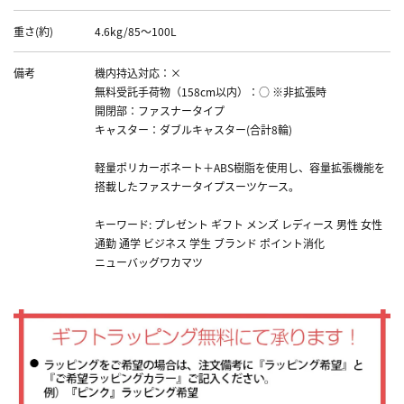
重さ(約)
4.6kg/85～100L
備考
機内持込対応：×
無料受託手荷物（158cm以内）：○ ※非拡張時
開閉部：ファスナータイプ
キャスター：ダブルキャスター(合計8輪)
軽量ポリカーボネート＋ABS樹脂を使用し、容量拡張機能を
搭載したファスナータイプスーツケース。
キーワード: プレゼント ギフト メンズ レディース 男性 女性
通勤 通学 ビジネス 学生 ブランド ポイント消化
ニューバッグワカマツ