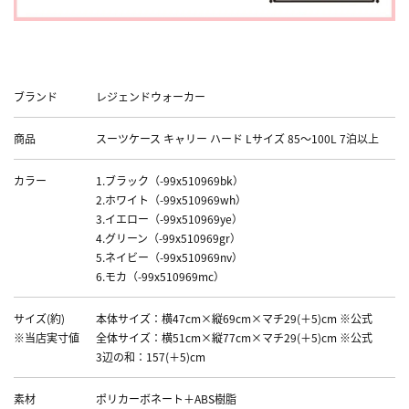
Data
ブランド
レジェンドウォーカー
商品
スーツケース キャリー ハード Lサイズ 85～100L 7泊以上
カラー
1.ブラック（-99x510969bk）
2.ホワイト（-99x510969wh）
3.イエロー（-99x510969ye）
4.グリーン（-99x510969gr）
5.ネイビー（-99x510969nv）
6.モカ（-99x510969mc）
サイズ(約)
本体サイズ：横47cm×縦69cm×マチ29(＋5)cm ※公式
※当店実寸値
全体サイズ：横51cm×縦77cm×マチ29(＋5)cm ※公式
3辺の和：157(＋5)cm
素材
ポリカーボネート＋ABS樹脂