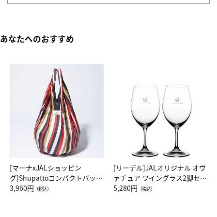
あなたへのおすすめ
[マーナxJALショッピン
[リーデル]JALオリジナル オヴ
グ]Shupattoコンパクトバッグ
ァチュア ワイングラス2脚セッ
Drop JAL客室乗務員（LC）ス
3,960円
ト（レッドワイン）
5,280円
（税込）
（税込）
カーフ柄