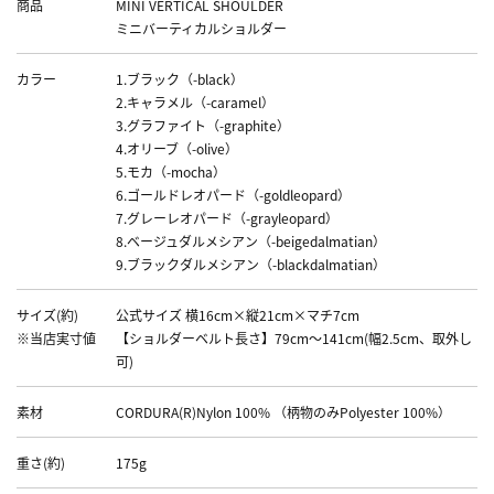
商品
MINI VERTICAL SHOULDER
ミニバーティカルショルダー
カラー
1.ブラック（-black）
2.キャラメル（-caramel）
3.グラファイト（-graphite）
4.オリーブ（-olive）
5.モカ（-mocha）
6.ゴールドレオパード（-goldleopard）
7.グレーレオパード（-grayleopard）
8.ベージュダルメシアン（-beigedalmatian）
9.ブラックダルメシアン（-blackdalmatian）
サイズ(約)
公式サイズ 横16cm×縦21cm×マチ7cm
※当店実寸値
【ショルダーベルト長さ】79cm～141cm(幅2.5cm、取外し
可)
素材
CORDURA(R)Nylon 100% （柄物のみPolyester 100%）
重さ(約)
175g