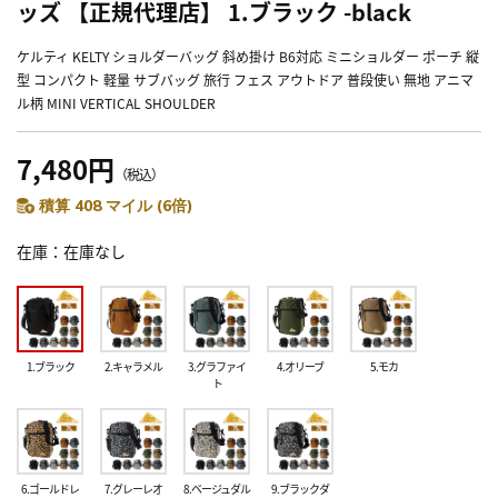
ッズ 【正規代理店】 1.ブラック -black
ケルティ KELTY ショルダーバッグ 斜め掛け B6対応 ミニショルダー ポーチ 縦
型 コンパクト 軽量 サブバッグ 旅行 フェス アウトドア 普段使い 無地 アニマ
ル柄 MINI VERTICAL SHOULDER
7,480円
（税込）
積算 408 マイル (6倍)
在庫
在庫なし
1.ブラック
2.キャラメル
3.グラファイ
4.オリーブ
5.モカ
ト
6.ゴールドレ
7.グレーレオ
8.ベージュダル
9.ブラックダ