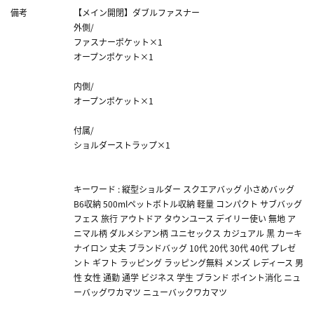
備考
【メイン開閉】ダブルファスナー
外側/
ファスナーポケット×1
オープンポケット×1
内側/
オープンポケット×1
付属/
ショルダーストラップ×1
キーワード : 縦型ショルダー スクエアバッグ 小さめバッグ
B6収納 500mlペットボトル収納 軽量 コンパクト サブバッグ
フェス 旅行 アウトドア タウンユース デイリー使い 無地 ア
ニマル柄 ダルメシアン柄 ユニセックス カジュアル 黒 カーキ
ナイロン 丈夫 ブランドバッグ 10代 20代 30代 40代 プレゼ
ント ギフト ラッピング ラッピング無料 メンズ レディース 男
性 女性 通勤 通学 ビジネス 学生 ブランド ポイント消化 ニュ
ーバッグワカマツ ニューバックワカマツ