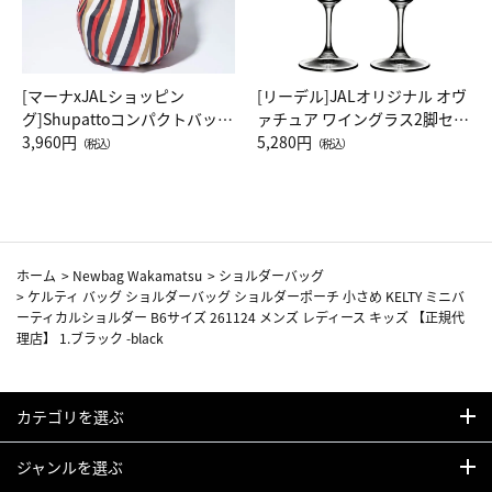
[マーナxJALショッピン
[リーデル]JALオリジナル オヴ
グ]Shupattoコンパクトバッグ
ァチュア ワイングラス2脚セッ
Drop JAL客室乗務員（LC）ス
3,960円
ト（レッドワイン）
5,280円
（税込）
（税込）
カーフ柄
ホーム
>
Newbag Wakamatsu
>
ショルダーバッグ
>
ケルティ バッグ ショルダーバッグ ショルダーポーチ 小さめ KELTY ミニバ
ーティカルショルダー B6サイズ 261124 メンズ レディース キッズ 【正規代
理店】 1.ブラック -black
カテゴリを選ぶ
ジャンルを選ぶ