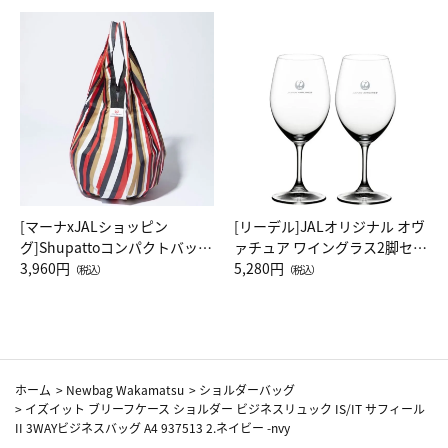
[マーナxJALショッピン
[リーデル]JALオリジナル オヴ
グ]Shupattoコンパクトバッグ
ァチュア ワイングラス2脚セッ
Drop JAL客室乗務員（LC）ス
3,960円
ト（レッドワイン）
5,280円
（税込）
（税込）
カーフ柄
ホーム
>
Newbag Wakamatsu
>
ショルダーバッグ
>
イズイット ブリーフケース ショルダー ビジネスリュック IS/IT サフィール
II 3WAYビジネスバッグ A4 937513 2.ネイビー -nvy