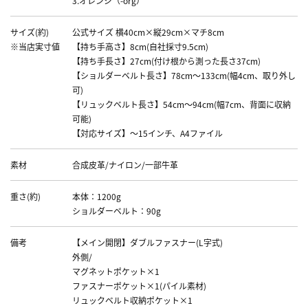
3.オレンジ（-org）
サイズ(約)
公式サイズ 横40cm×縦29cm×マチ8cm
※当店実寸値
【持ち手高さ】8cm(自社採寸9.5cm)
【持ち手長さ】27cm(付け根から測った長さ37cm)
【ショルダーベルト長さ】78cm～133cm(幅4cm、取り外し
可)
【リュックベルト長さ】54cm～94cm(幅7cm、背面に収納
可能)
【対応サイズ】～15インチ、A4ファイル
素材
合成皮革/ナイロン/一部牛革
重さ(約)
本体：1200g
ショルダーベルト：90g
備考
【メイン開閉】ダブルファスナー(L字式)
外側/
マグネットポケット×1
ファスナーポケット×1(パイル素材)
リュックベルト収納ポケット×1