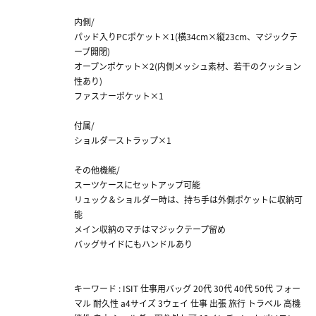
内側/
パッド入りPCポケット×1(横34cm×縦23cm、マジックテ
ープ開閉)
オープンポケット×2(内側メッシュ素材、若干のクッション
性あり)
ファスナーポケット×1
付属/
ショルダーストラップ×1
その他機能/
スーツケースにセットアップ可能
リュック＆ショルダー時は、持ち手は外側ポケットに収納可
能
メイン収納のマチはマジックテープ留め
バッグサイドにもハンドルあり
キーワード : ISIT 仕事用バッグ 20代 30代 40代 50代 フォー
マル 耐久性 a4サイズ 3ウェイ 仕事 出張 旅行 トラベル 高機