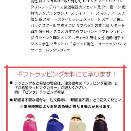
能性 自立 ショルダー取り外し可 13インチ ノートパソコン
タブレット デバイス 周辺機器 ガジェット 黒 クロ 紺 コン 橙
無地 シンプル タウンユース デイリーユース マルチユース 人
気 定番 スマート スタイリッシュ ストリート スポーツ 毎日
バッグ スクール 学校 小さい サブバッグ 営業 会議 リモート
資料 誕生日 オススメ おすすめ プレゼント ギフト ラッピン
グ ラッピング無料 メンズ レディース 男性 女性 通勤 通学 ビ
ジネス 学生 ブランド ロゴ ポイント消化 ニューバッグワカマ
ツ ニューバックワカマツ