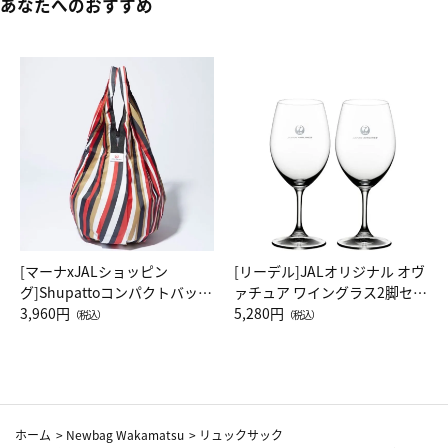
あなたへのおすすめ
[マーナxJALショッピン
[リーデル]JALオリジナル オヴ
グ]Shupattoコンパクトバッグ
ァチュア ワイングラス2脚セッ
Drop JAL客室乗務員（LC）ス
3,960円
ト（レッドワイン）
5,280円
（税込）
（税込）
カーフ柄
ホーム
>
Newbag Wakamatsu
>
リュックサック