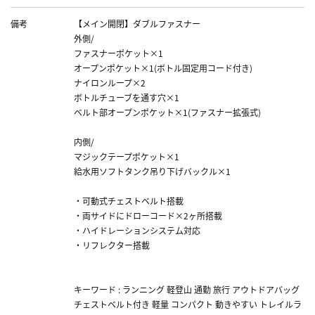
備考
【メイン開閉】ダブルファスナー
外側/
ファスナーポケット×1
オープンポケット×1(ボトル固定用コード付き)
ナイロンループ×2
ボトルチューブを通す穴×1
ベルト部オープンポケット×1(ファスナー拡張式)
内側/
マジックテープポケット×1
給水用ソフトタンク吊り下げバックル×1
・可動式チェストベルト搭載
・両サイドにドローコード×2ヶ所搭載
・ハイドレーションシステム対応
・リフレクター搭載
キーワード : ランニング 軽登山 通勤 旅行 アウトドアバッグ
チェストベルト付き 軽量 コンパクト 動きやすい トレイルラ