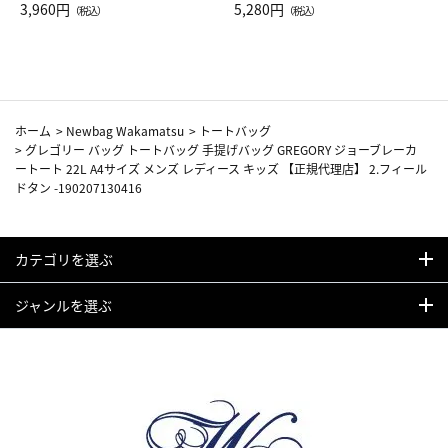
Drop JAL客室乗務員（LC）ス
3,960円
ト（レッドワイン）
5,280円
（税込）
（税込）
カーフ柄
ホーム
>
Newbag Wakamatsu
>
トートバッグ
>
グレゴリー バッグ トートバッグ 手提げバッグ GREGORY ジョーブレーカ
ートート 22L A4サイズ メンズ レディース キッズ 【正規代理店】 2.フィール
ドタン -190207130416
カテゴリを選ぶ
ジャンルを選ぶ