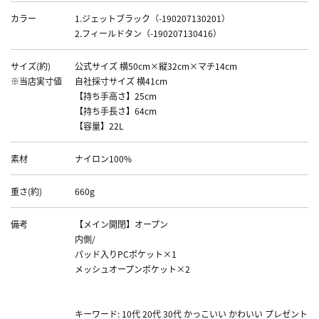
カラー
1.ジェットブラック（-190207130201）
2.フィールドタン（-190207130416）
サイズ(約)
公式サイズ 横50cm×縦32cm×マチ14cm
※当店実寸値
自社採寸サイズ 横41cm
【持ち手高さ】25cm
【持ち手長さ】64cm
【容量】22L
素材
ナイロン100%
重さ(約)
660g
備考
【メイン開閉】オープン
内側/
パッド入りPCポケット×1
メッシュオープンポケット×2
キーワード: 10代 20代 30代 かっこいい かわいい プレゼント