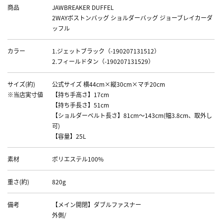
商品
JAWBREAKER DUFFEL
2WAYボストンバッグ ショルダーバッグ ジョーブレイカーダ
ッフル
カラー
1.ジェットブラック（-190207131512）
2.フィールドタン（-190207131529）
サイズ(約)
公式サイズ 横44cm×縦30cm×マチ20cm
※当店実寸値
【持ち手高さ】17cm
【持ち手長さ】51cm
【ショルダーベルト長さ】81cm～143cm(幅3.8cm、取外し
可)
【容量】25L
素材
ポリエステル100%
重さ(約)
820g
備考
【メイン開閉】ダブルファスナー
外側/