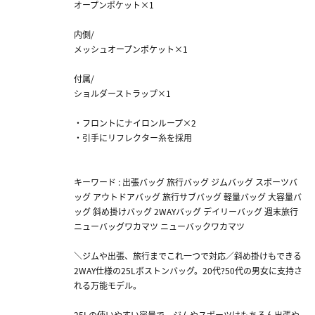
オープンポケット×1
内側/
メッシュオープンポケット×1
付属/
ショルダーストラップ×1
・フロントにナイロンループ×2
・引手にリフレクター糸を採用
キーワード : 出張バッグ 旅行バッグ ジムバッグ スポーツバ
ッグ アウトドアバッグ 旅行サブバッグ 軽量バッグ 大容量バ
ッグ 斜め掛けバッグ 2WAYバッグ デイリーバッグ 週末旅行
ニューバッグワカマツ ニューバックワカマツ
＼ジムや出張、旅行までこれ一つで対応／斜め掛けもできる
2WAY仕様の25Lボストンバッグ。20代?50代の男女に支持さ
れる万能モデル。
25Lの使いやすい容量で、ジムやスポーツはもちろん出張や