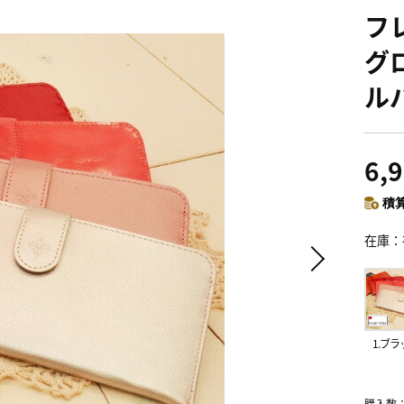
フレ
グロ
ル
6,
積算
在庫
1.ブラ
購入数